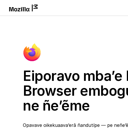
Eiporavo mba’e 
Browser embog
ne ñe’ẽme
Opavave oikekuaava’erã ñandutípe — pe neñe’ẽ 