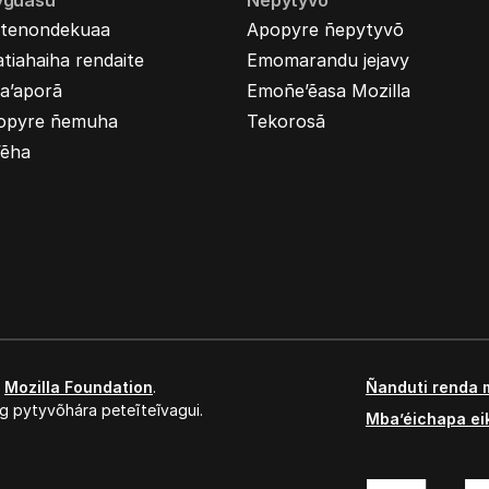
yguasu
Ñepytyvõ
tenondekuaa
Apopyre ñepytyvõ
tiahaiha rendaite
Emomarandu jejavy
a’aporã
Emoñe’ẽasa Mozilla
opyre ñemuha
Tekorosã
’ẽha
,
Mozilla Foundation
.
Ñanduti renda 
g pytyvõhára peteĩteĩvagui.
Mba’éichapa ei