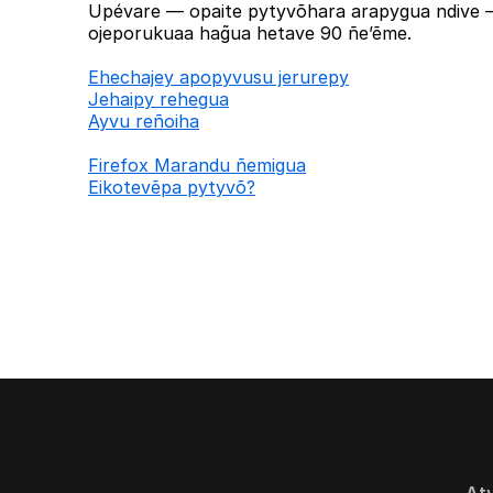
Upévare — opaite pytyvõhara arapygua ndive —
ojeporukuaa hag̃ua hetave 90 ñe’ẽme.
Ehechajey apopyvusu jerurepy
Jehaipy rehegua
Ayvu reñoiha
Firefox Marandu ñemigua
Eikotevẽpa pytyvõ?