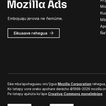
At
Mo
Kua
Embojuaju jerovia ne ñemúme.
Mb
Ap
Mozilla
Ñe
Eikuaave
rehegua
marandu’i
Eike mba’apohaguasu viru’ỹgua
Mozilla Corporation
rehegua
Ko tetepy vore oreko apohare derécho ©1998–2026 mozilla.or
Pe tetepy ejuhúta ko’ápe
Creative Commons moneĩmbýpe
.