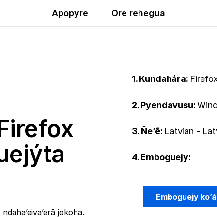
Apopyre
Ore rehegua
1. Kundahára:
Firefo
2. Pyendavusu:
Wind
Firefox
3. Ñe’ẽ:
Latvian - Lat
uejýta
4. Emboguejy:
Emboguejy ko’á
ndaha’eiva’erã jokoha.