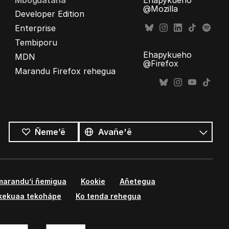
Mboguataha
Ehapykueho
@Mozilla
Developer Edition
Enterprise
Tembiporu
Ehapykueho
MDN
@Firefox
Marandu Firefox rehegua
Opaite
ñe’ẽ
Ñe’ẽ
Ñeme’ẽ
marandu’i ñemigua
Kookie
Añetegua
kekuaa tekohápe
Ko tenda rehegua