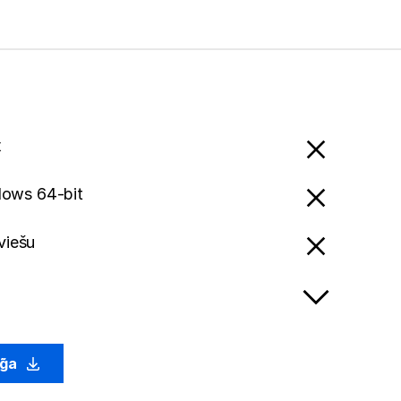
x
ows 64-bit
viešu
g̃a