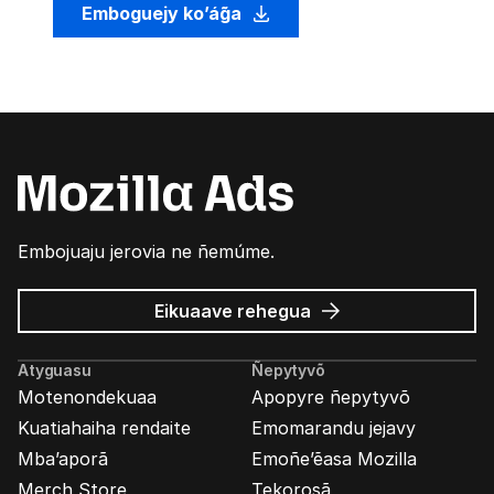
Emboguejy ko’ág̃a
Embojuaju jerovia ne ñemúme.
Mozilla
Eikuaave
rehegua
marandu’i
Atyguasu
Ñepytyvõ
Motenondekuaa
Apopyre ñepytyvõ
Kuatiahaiha rendaite
Emomarandu jejavy
Mba’aporã
Emoñe’ẽasa Mozilla
Merch Store
Tekorosã