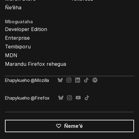
Ñe’ẽha
Mboguataha
Developer Edition
Enterprise
Tembiporu
MDN
Marandu Firefox rehegua
Ehapykueho @Mozilla
Ehapykueho @Firefox
Ñeme’ẽ
Opaite