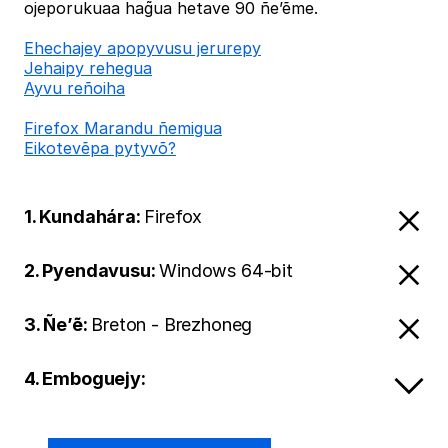
ojeporukuaa hag̃ua hetave 90 ñe’ẽme.
Ehechajey apopyvusu jerurepy
Jehaipy rehegua
Ayvu reñoiha
Firefox Marandu ñemigua
Eikotevẽpa pytyvõ?
1. Kundahára:
Firefox
2. Pyendavusu:
Windows 64-bit
3. Ñe’ẽ:
Breton - Brezhoneg
4. Emboguejy: