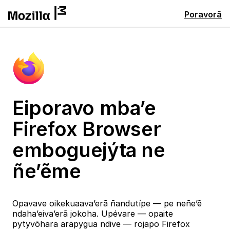
Poravorã
Eiporavo mba’e
Firefox Browser
emboguejýta ne
ñe’ẽme
Opavave oikekuaava’erã ñandutípe — pe neñe’ẽ
ndaha’eiva’erã jokoha. Upévare — opaite
pytyvõhara arapygua ndive — rojapo Firefox