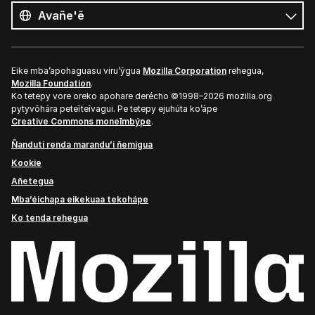
ñe’ẽ
Ñe’ẽ
Eike mba’apohaguasu viru’ỹgua
Mozilla Corporation
rehegua,
Mozilla Foundation
.
Ko tetepy vore oreko apohare derécho ©1998–2026 mozilla.org
pytyvõhára peteĩteĩvagui. Pe tetepy ejuhúta ko’ápe
Creative Commons moneĩmbýpe
.
Ñanduti renda marandu’i ñemigua
Kookie
Añetegua
Mba’éichapa eikekuaa tekohápe
Ko tenda rehegua