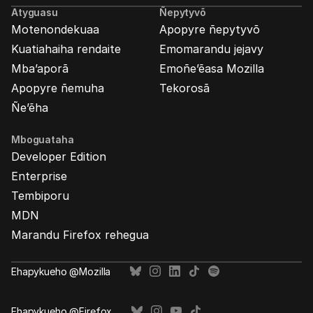
Atyguasu
Ñepytyvõ
Motenondekuaa
Apopyre ñepytyvõ
Kuatiahaiha rendaite
Emomarandu jejavy
Mba’aporã
Emoñe’ẽasa Mozilla
Apopyre ñemuha
Tekorosã
Ñe’ẽha
Mboguataha
Developer Edition
Enterprise
Tembiporu
MDN
Marandu Firefox rehegua
Ehapykueho @Mozilla
Ehapykueho @Firefox