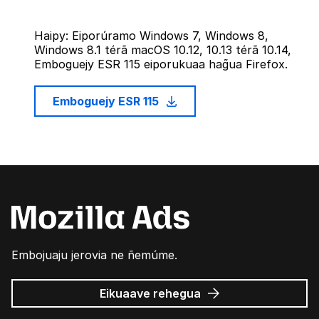
Haipy: Eiporúramo Windows 7, Windows 8,
Windows 8.1 térã macOS 10.12, 10.13 térã 10.14,
Emboguejy ESR 115 eiporukuaa hag̃ua Firefox.
Emboguejy ESR 115
Embojuaju jerovia ne ñemúme.
Mozilla
Eikuaave
rehegua
marandu’i