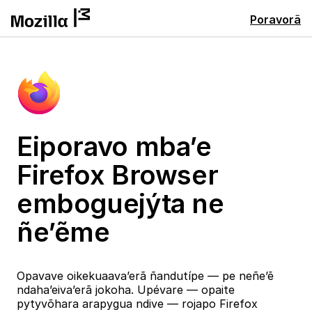
Poravorã
Eiporavo mba’e
Firefox Browser
emboguejýta ne
ñe’ẽme
Opavave oikekuaava’erã ñandutípe — pe neñe’ẽ
ndaha’eiva’erã jokoha. Upévare — opaite
pytyvõhara arapygua ndive — rojapo Firefox