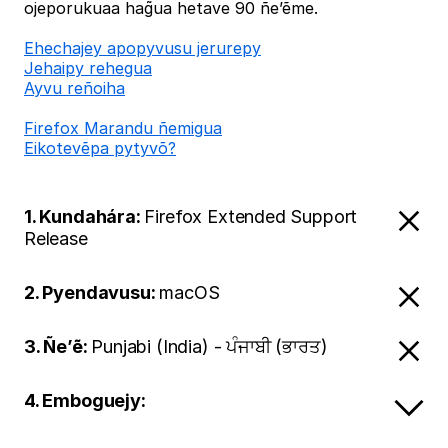
ojeporukuaa hag̃ua hetave 90 ñe’ẽme.
Ehechajey apopyvusu jerurepy
Jehaipy rehegua
Ayvu reñoiha
Firefox Marandu ñemigua
Eikotevẽpa pytyvõ?
1. Kundahára:
Firefox Extended Support
Release
2. Pyendavusu:
macOS
3. Ñe’ẽ:
Punjabi (India) - ਪੰਜਾਬੀ (ਭਾਰਤ)
4. Emboguejy: