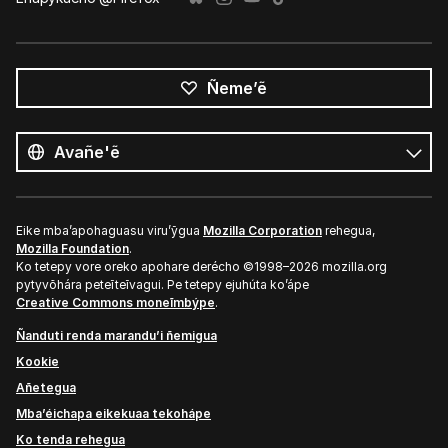
Ñeme’ẽ
Opaite
ñe’ẽ
Ñe’ẽ
Eike mba’apohaguasu viru’ỹgua
Mozilla Corporation
rehegua,
Mozilla Foundation
.
Ko tetepy vore oreko apohare derécho ©1998–2026 mozilla.org
pytyvõhára peteĩteĩvagui. Pe tetepy ejuhúta ko’ápe
Creative Commons moneĩmbýpe
.
Ñanduti renda marandu’i ñemigua
Kookie
Añetegua
Mba’éichapa eikekuaa tekohápe
Ko tenda rehegua