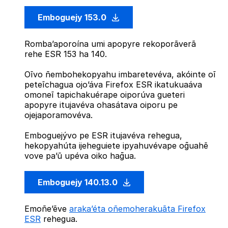
Emboguejy 153.0
Romba’aporoína umi apopyre rekoporãverã
rehe ESR 153 ha 140.
Oĩvo ñembohekopyahu imbaretevéva, akóinte oĩ
peteĩchagua ojo’áva Firefox ESR ikatukuaáva
omoneĩ tapichakuérape oiporúva gueteri
apopyre itujavéva ohasátava oiporu pe
ojejaporamovéva.
Emboguejývo pe ESR itujavéva rehegua,
hekopyahúta ijeheguiete ipyahuvévape og̃uahẽ
vove pa’ũ upéva oiko hag̃ua.
Emboguejy 140.13.0
Emoñe’ẽve
araka’éta oñemoherakuãta Firefox
ESR
rehegua.