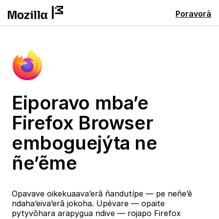
Poravorã
Eiporavo mba’e
Firefox Browser
emboguejýta ne
ñe’ẽme
Opavave oikekuaava’erã ñandutípe — pe neñe’ẽ
ndaha’eiva’erã jokoha. Upévare — opaite
pytyvõhara arapygua ndive — rojapo Firefox