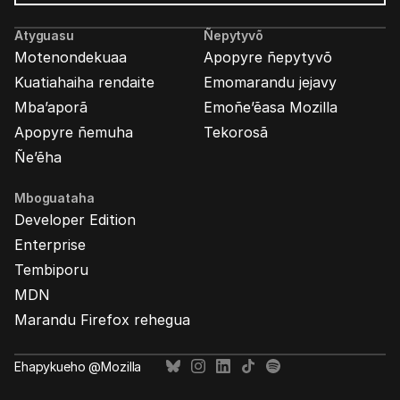
marandu’i
Atyguasu
Ñepytyvõ
Motenondekuaa
Apopyre ñepytyvõ
Kuatiahaiha rendaite
Emomarandu jejavy
Mba’aporã
Emoñe’ẽasa Mozilla
Apopyre ñemuha
Tekorosã
Ñe’ẽha
Mboguataha
Developer Edition
Enterprise
Tembiporu
MDN
Marandu Firefox rehegua
Ehapykueho @Mozilla