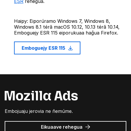
ESR
rehegua.
Haipy: Eiporúramo Windows 7, Windows 8,
Windows 8.1 térã macOS 10.12, 10.13 térã 10.14,
Emboguejy ESR 115 eiporukuaa hag̃ua Firefox.
Emboguejy ESR 115
Embojuaju jerovia ne ñemúme.
Mozilla
Eikuaave
rehegua