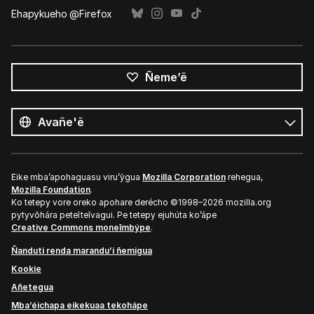
Ehapykueho @Firefox
Ñeme’ẽ
Opaite
ñe’ẽ
Ñe’ẽ
Eike mba’apohaguasu viru’ỹgua
Mozilla Corporation
rehegua,
Mozilla Foundation
.
Ko tetepy vore oreko apohare derécho ©1998–2026 mozilla.org
pytyvõhára peteĩteĩvagui. Pe tetepy ejuhúta ko’ápe
Creative Commons moneĩmbýpe
.
Ñanduti renda marandu’i ñemigua
Kookie
Añetegua
Mba’éichapa eikekuaa tekohápe