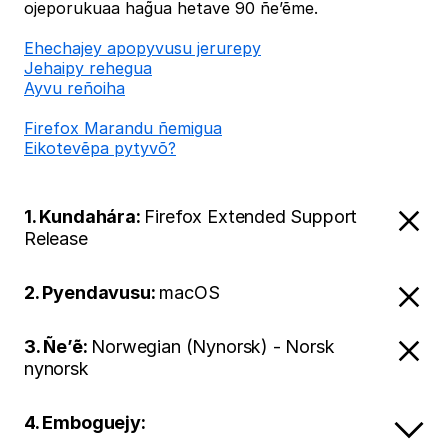
ojeporukuaa hag̃ua hetave 90 ñe’ẽme.
Ehechajey apopyvusu jerurepy
Jehaipy rehegua
Ayvu reñoiha
Firefox Marandu ñemigua
Eikotevẽpa pytyvõ?
1. Kundahára:
Firefox Extended Support
Release
2. Pyendavusu:
macOS
3. Ñe’ẽ:
Norwegian (Nynorsk) - Norsk
nynorsk
4. Emboguejy: