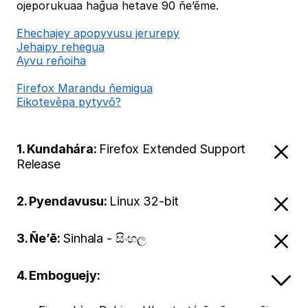
ojeporukuaa hag̃ua hetave 90 ñe’ẽme.
Ehechajey apopyvusu jerurepy
Jehaipy rehegua
Ayvu reñoiha
Firefox Marandu ñemigua
Eikotevẽpa pytyvõ?
1. Kundahára:
Firefox Extended Support
Release
2. Pyendavusu:
Linux 32-bit
3. Ñe’ẽ:
Sinhala - සිංහල
4. Emboguejy: