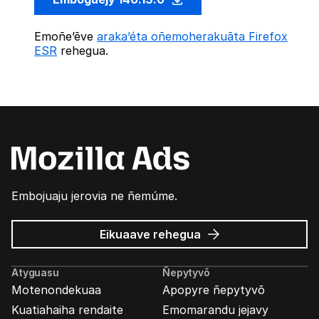
Emoñe’ẽve
araka’éta oñemoherakuãta Firefox
ESR
rehegua.
Embojuaju jerovia ne ñemúme.
Mozilla
Eikuaave
rehegua
marandu’i
Atyguasu
Ñepytyvõ
Motenondekuaa
Apopyre ñepytyvõ
Kuatiahaiha rendaite
Emomarandu jejavy