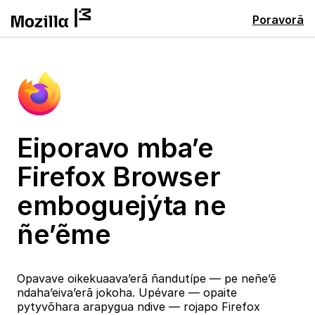
Poravorã
Eiporavo mba’e
Firefox Browser
emboguejýta ne
ñe’ẽme
Opavave oikekuaava’erã ñandutípe — pe neñe’ẽ
ndaha’eiva’erã jokoha. Upévare — opaite
pytyvõhara arapygua ndive — rojapo Firefox