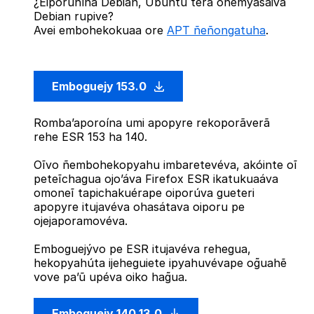
¿Eiporuhína Debian, Ubuntu térã oñemyasãiva
Debian rupive?
Avei embohekokuaa ore
APT ñeñongatuha
.
Emboguejy 153.0
Romba’aporoína umi apopyre rekoporãverã
rehe ESR 153 ha 140.
Oĩvo ñembohekopyahu imbaretevéva, akóinte oĩ
peteĩchagua ojo’áva Firefox ESR ikatukuaáva
omoneĩ tapichakuérape oiporúva gueteri
apopyre itujavéva ohasátava oiporu pe
ojejaporamovéva.
Emboguejývo pe ESR itujavéva rehegua,
hekopyahúta ijeheguiete ipyahuvévape og̃uahẽ
vove pa’ũ upéva oiko hag̃ua.
Emboguejy 140.13.0