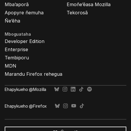
Mba’aporã
Emoñe’ẽasa Mozilla
Apopyre ñemuha
Tekorosã
Ñe’ẽha
Mboguataha
Developer Edition
Enterprise
Tembiporu
MDN
Marandu Firefox rehegua
Ehapykueho @Mozilla
Ehapykueho @Firefox