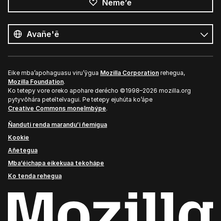
Ñeme’ẽ
Opaite
ñe’ẽ
Ñe’ẽ
Eike mba’apohaguasu viru’ỹgua
Mozilla Corporation
rehegua,
Mozilla Foundation
.
Ko tetepy vore oreko apohare derécho ©1998–2026 mozilla.org
pytyvõhára peteĩteĩvagui. Pe tetepy ejuhúta ko’ápe
Creative Commons moneĩmbýpe
.
Ñanduti renda marandu’i ñemigua
Kookie
Añetegua
Mba’éichapa eikekuaa tekohápe
Ko tenda rehegua