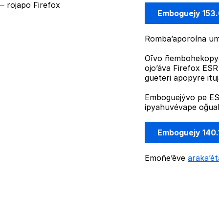
 rojapo Firefox
Emboguejy 153
Romba’aporoína umi
Oĩvo ñembohekopya
ojo’áva Firefox ES
gueteri apopyre it
Emboguejývo pe ESR
ipyahuvévape og̃uah
Emboguejy 140.
Emoñe’ẽve
araka’é