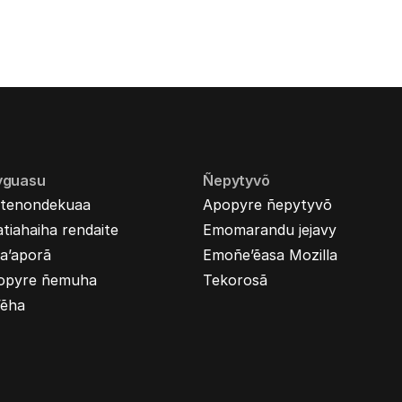
yguasu
Ñepytyvõ
tenondekuaa
Apopyre ñepytyvõ
tiahaiha rendaite
Emomarandu jejavy
a’aporã
Emoñe’ẽasa Mozilla
opyre ñemuha
Tekorosã
’ẽha