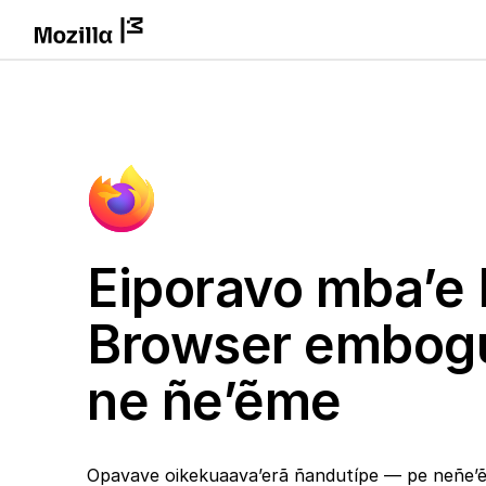
Eiporavo mba’e 
Browser embog
ne ñe’ẽme
Opavave oikekuaava’erã ñandutípe — pe neñe’ẽ 