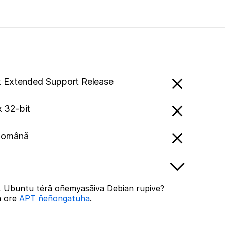
x Extended Support Release
x 32-bit
Română
, Ubuntu térã oñemyasãiva Debian rupive?
a ore
APT ñeñongatuha
.