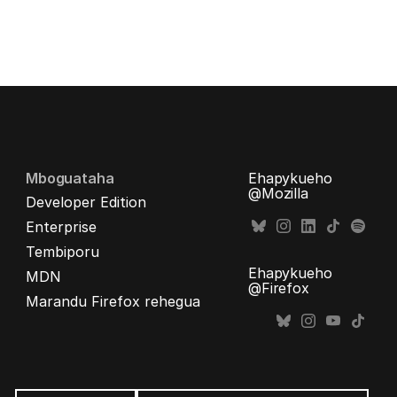
Mboguataha
Ehapykueho
@Mozilla
Developer Edition
Enterprise
Tembiporu
Ehapykueho
MDN
@Firefox
Marandu Firefox rehegua
Opaite
ñe’ẽ
Ñe’ẽ