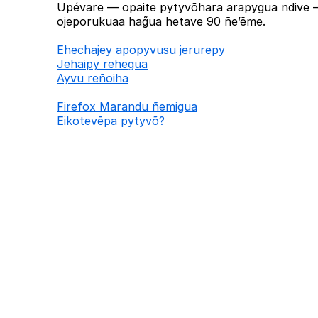
Upévare — opaite pytyvõhara arapygua ndive —
ojeporukuaa hag̃ua hetave 90 ñe’ẽme.
Ehechajey apopyvusu jerurepy
Jehaipy rehegua
Ayvu reñoiha
Firefox Marandu ñemigua
Eikotevẽpa pytyvõ?