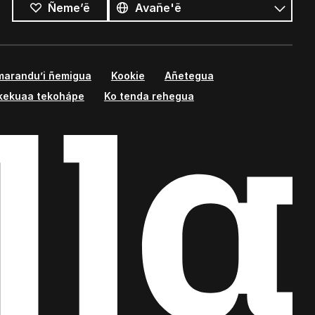
Ñeme’ẽ
marandu’i ñemigua
Kookie
Añetegua
kekuaa tekohápe
Ko tenda rehegua