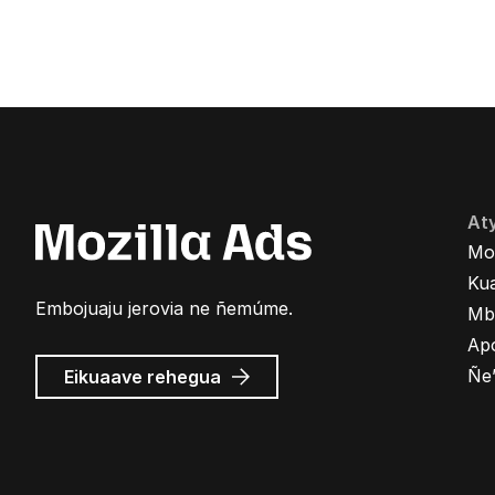
At
Mo
Kua
Embojuaju jerovia ne ñemúme.
Mb
Ap
Mozilla
Ñe
Eikuaave
rehegua
marandu’i