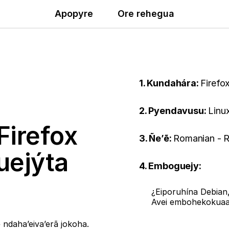
Apopyre
Ore rehegua
1. Kundahára:
Firefo
2. Pyendavusu:
Linu
Firefox
3. Ñe’ẽ:
Romanian - 
uejýta
4. Emboguejy:
¿Eiporuhína Debian
Avei embohekokua
ndaha’eiva’erã jokoha.