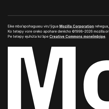
Eike mba’apohaguasu viru’ỹgua
Mozilla Corporation
rehegua
Ko tetepy vore oreko apohare derécho ©1998–2026 mozilla.or
Pe tetepy ejuhúta ko’ápe
Creative Commons moneĩmbýpe
.