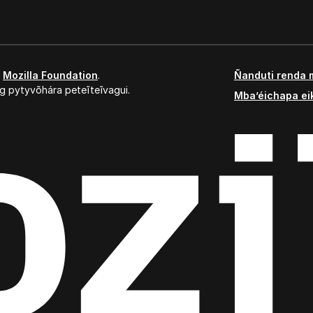
,
Mozilla Foundation
.
Ñanduti renda 
g pytyvõhára peteĩteĩvagui.
Mba’éichapa ei