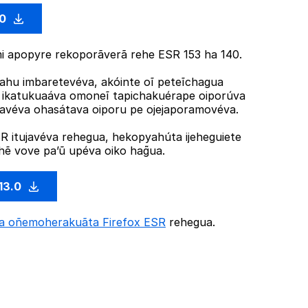
.0
 apopyre rekoporãverã rehe ESR 153 ha 140.
hu imbaretevéva, akóinte oĩ peteĩchagua
R ikatukuaáva omoneĩ tapichakuérape oiporúva
ujavéva ohasátava oiporu pe ojejaporamovéva.
 itujavéva rehegua, hekopyahúta ijeheguiete
ẽ vove pa’ũ upéva oiko hag̃ua.
13.0
ta oñemoherakuãta Firefox ESR
rehegua.