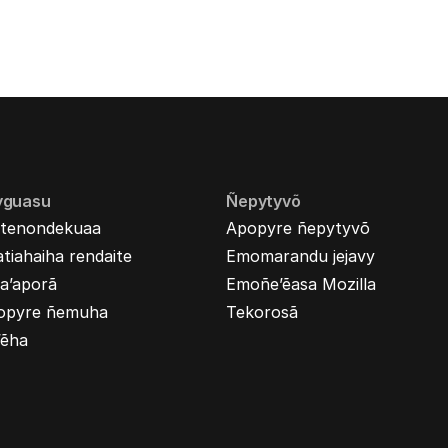
yguasu
Ñepytyvõ
tenondekuaa
Apopyre ñepytyvõ
tiahaiha rendaite
Emomarandu jejavy
a’aporã
Emoñe’ẽasa Mozilla
opyre ñemuha
Tekorosã
’ẽha