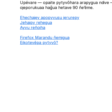
Upévare — opaite pytyvõhara arapygua ndive —
ojeporukuaa hag̃ua hetave 90 ñe’ẽme.
Ehechajey apopyvusu jerurepy
Jehaipy rehegua
Ayvu reñoiha
Firefox Marandu ñemigua
Eikotevẽpa pytyvõ?