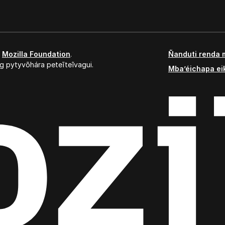
,
Mozilla Foundation
.
Ñanduti renda 
g pytyvõhára peteĩteĩvagui.
Mba’éichapa ei