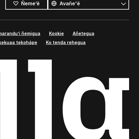
Ñeme’ẽ
marandu’i ñemigua
Kookie
Añetegua
kekuaa tekohápe
Ko tenda rehegua