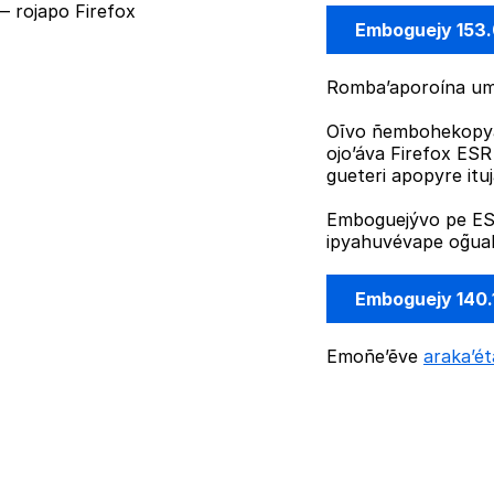
 rojapo Firefox
Emboguejy 153
Romba’aporoína umi
Oĩvo ñembohekopya
ojo’áva Firefox ES
gueteri apopyre it
Emboguejývo pe ESR
ipyahuvévape og̃uah
Emboguejy 140.
Emoñe’ẽve
araka’é