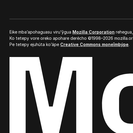
Eike mba’apohaguasu viru’ỹgua
Mozilla Corporation
rehegua
Ko tetepy vore oreko apohare derécho ©1998–2026 mozilla.or
Pe tetepy ejuhúta ko’ápe
Creative Commons moneĩmbýpe
.