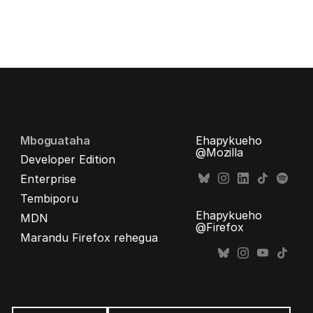
Mboguataha
Ehapykueho
@Mozilla
Developer Edition
Enterprise
Tembiporu
Ehapykueho
MDN
@Firefox
Marandu Firefox rehegua
Opaite
ñe’ẽ
Ñe’ẽ