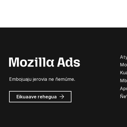
At
Mo
Kua
Embojuaju jerovia ne ñemúme.
Mb
Ap
Mozilla
Ñe
Eikuaave
rehegua
marandu’i