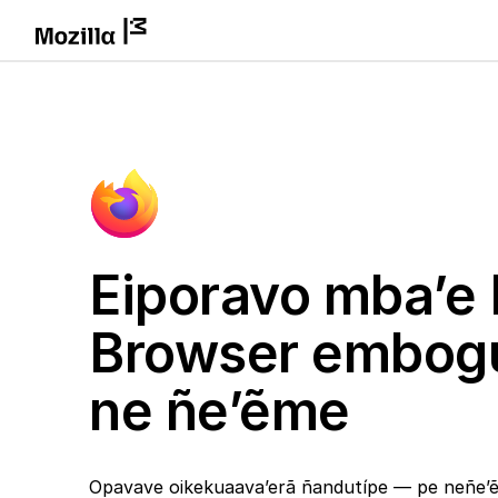
Eiporavo mba’e 
Browser embog
ne ñe’ẽme
Opavave oikekuaava’erã ñandutípe — pe neñe’ẽ 