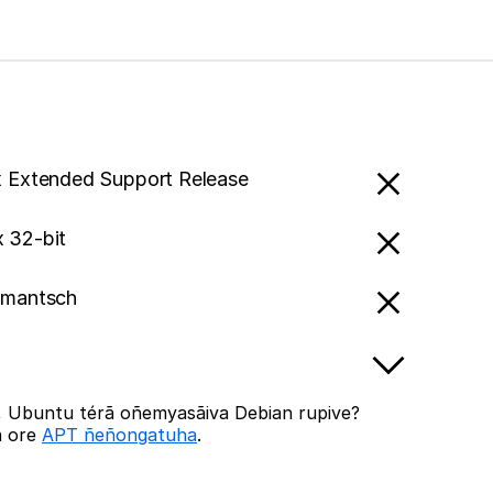
x Extended Support Release
x 32-bit
umantsch
, Ubuntu térã oñemyasãiva Debian rupive?
a ore
APT ñeñongatuha
.