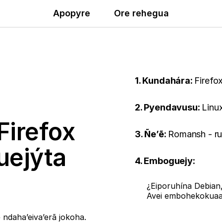
Apopyre
Ore rehegua
1. Kundahára:
Firefo
2. Pyendavusu:
Linu
Firefox
3. Ñe’ẽ:
Romansh - r
uejýta
4. Emboguejy:
¿Eiporuhína Debian
Avei embohekokua
ndaha’eiva’erã jokoha.