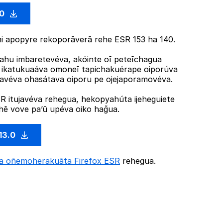
.0
 apopyre rekoporãverã rehe ESR 153 ha 140.
hu imbaretevéva, akóinte oĩ peteĩchagua
R ikatukuaáva omoneĩ tapichakuérape oiporúva
ujavéva ohasátava oiporu pe ojejaporamovéva.
 itujavéva rehegua, hekopyahúta ijeheguiete
ẽ vove pa’ũ upéva oiko hag̃ua.
13.0
ta oñemoherakuãta Firefox ESR
rehegua.