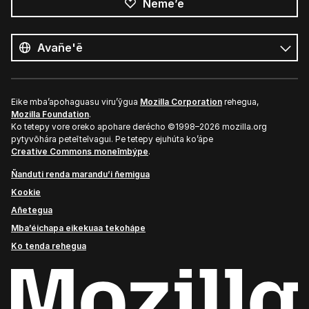
Ñeme’ẽ
Opaite
ñe’ẽ
Ñe’ẽ
Eike mba’apohaguasu viru’ỹgua
Mozilla Corporation
rehegua,
Mozilla Foundation
.
Ko tetepy vore oreko apohare derécho ©1998–2026 mozilla.org
pytyvõhára peteĩteĩvagui. Pe tetepy ejuhúta ko’ápe
Creative Commons moneĩmbýpe
.
Ñanduti renda marandu’i ñemigua
Kookie
Añetegua
Mba’éichapa eikekuaa tekohápe
Ko tenda rehegua