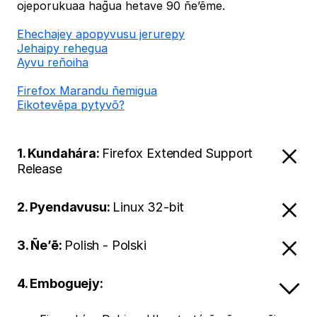
ojeporukuaa hag̃ua hetave 90 ñe’ẽme.
Ehechajey apopyvusu jerurepy
Jehaipy rehegua
Ayvu reñoiha
Firefox Marandu ñemigua
Eikotevẽpa pytyvõ?
1. Kundahára:
Firefox Extended Support
Release
2. Pyendavusu:
Linux 32-bit
3. Ñe’ẽ:
Polish - Polski
4. Emboguejy: