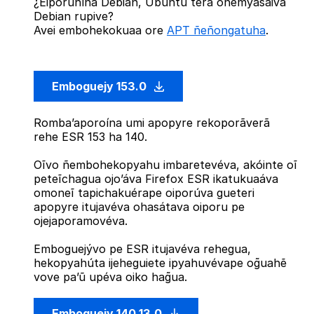
¿Eiporuhína Debian, Ubuntu térã oñemyasãiva
Debian rupive?
Avei embohekokuaa ore
APT ñeñongatuha
.
Emboguejy 153.0
Romba’aporoína umi apopyre rekoporãverã
rehe ESR 153 ha 140.
Oĩvo ñembohekopyahu imbaretevéva, akóinte oĩ
peteĩchagua ojo’áva Firefox ESR ikatukuaáva
omoneĩ tapichakuérape oiporúva gueteri
apopyre itujavéva ohasátava oiporu pe
ojejaporamovéva.
Emboguejývo pe ESR itujavéva rehegua,
hekopyahúta ijeheguiete ipyahuvévape og̃uahẽ
vove pa’ũ upéva oiko hag̃ua.
Emboguejy 140.13.0