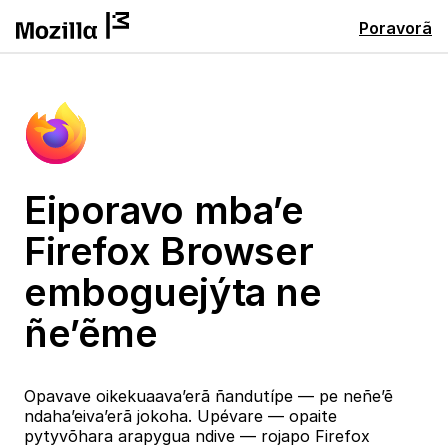
Poravorã
Eiporavo mba’e
Firefox Browser
emboguejýta ne
ñe’ẽme
Opavave oikekuaava’erã ñandutípe — pe neñe’ẽ
ndaha’eiva’erã jokoha. Upévare — opaite
pytyvõhara arapygua ndive — rojapo Firefox