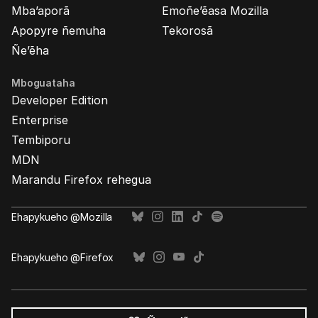
Mba’aporã
Emoñe’ẽasa Mozilla
Apopyre ñemuha
Tekorosã
Ñe’ẽha
Mboguataha
Developer Edition
Enterprise
Tembiporu
MDN
Marandu Firefox rehegua
Ehapykueho @Mozilla
Ehapykueho @Firefox