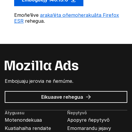
Emoñe’ẽve
araka’éta oñemoherakuãta Firefox
ESR
rehegua.
Embojuaju jerovia ne ñemúme.
Mozilla
Eikuaave
rehegua
marandu’i
Atyguasu
Ñepytyvõ
Motenondekuaa
Apopyre ñepytyvõ
Kuatiahaiha rendaite
Emomarandu jejavy