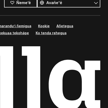
Ñeme’ẽ
marandu’i ñemigua
Kookie
Añetegua
kekuaa tekohápe
Ko tenda rehegua