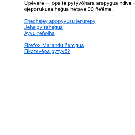
Upévare — opaite pytyvõhara arapygua ndive —
ojeporukuaa hag̃ua hetave 90 ñe’ẽme.
Ehechajey apopyvusu jerurepy
Jehaipy rehegua
Ayvu reñoiha
Firefox Marandu ñemigua
Eikotevẽpa pytyvõ?