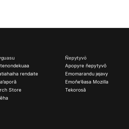
yguasu
Ñepytyvõ
tenondekuaa
Apopyre ñepytyvõ
tiahaiha rendaite
Emomarandu jejavy
a’aporã
Emoñe’ẽasa Mozilla
rch Store
Tekorosã
’ẽha