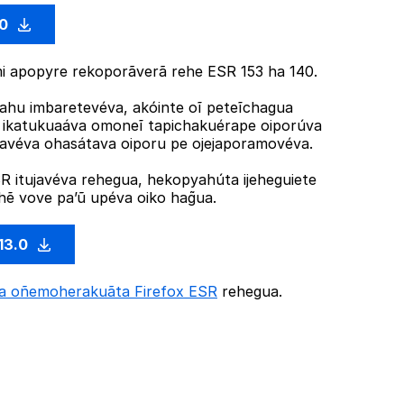
.0
 apopyre rekoporãverã rehe ESR 153 ha 140.
hu imbaretevéva, akóinte oĩ peteĩchagua
R ikatukuaáva omoneĩ tapichakuérape oiporúva
ujavéva ohasátava oiporu pe ojejaporamovéva.
 itujavéva rehegua, hekopyahúta ijeheguiete
ẽ vove pa’ũ upéva oiko hag̃ua.
13.0
ta oñemoherakuãta Firefox ESR
rehegua.