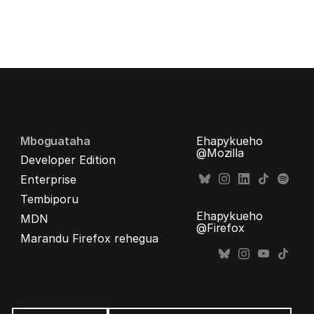
Mboguataha
Ehapykueho
@Mozilla
Developer Edition
Enterprise
Tembiporu
Ehapykueho
MDN
@Firefox
Marandu Firefox rehegua
Opaite
ñe’ẽ
Ñe’ẽ