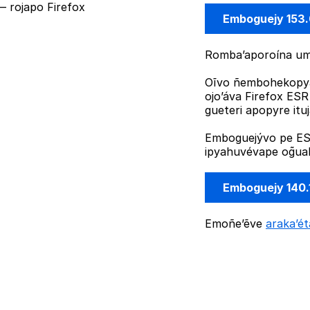
 rojapo Firefox
Emboguejy 153
Romba’aporoína umi
Oĩvo ñembohekopya
ojo’áva Firefox ES
gueteri apopyre it
Emboguejývo pe ESR
ipyahuvévape og̃uah
Emboguejy 140.
Emoñe’ẽve
araka’é