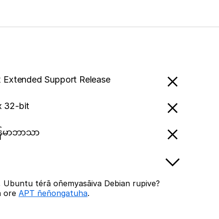
x Extended Support Release
x 32-bit
ြန်မာဘာသာ
, Ubuntu térã oñemyasãiva Debian rupive?
a ore
APT ñeñongatuha
.