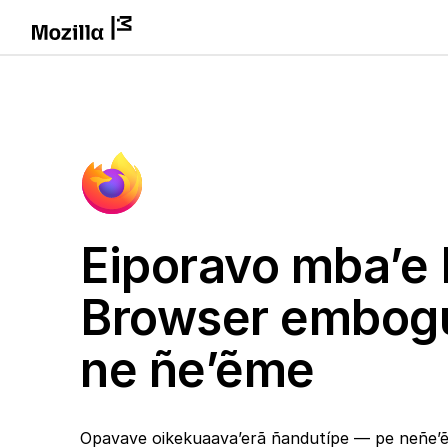
Eiporavo mba’e 
Browser embog
ne ñe’ẽme
Opavave oikekuaava’erã ñandutípe — pe neñe’ẽ 