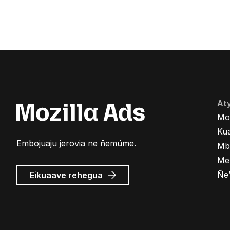
At
Mo
Kua
Embojuaju jerovia ne ñemúme.
Mb
Me
Mozilla
Ñe
Eikuaave
rehegua
marandu’i