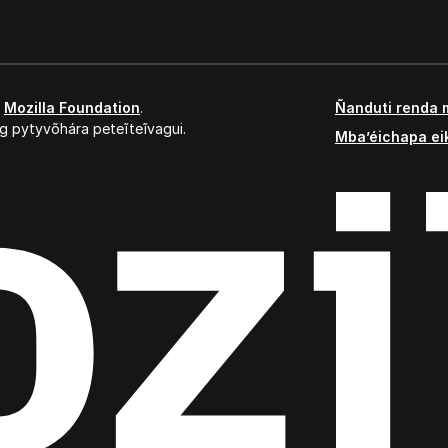
,
Mozilla Foundation
.
Ñanduti renda 
g pytyvõhára peteĩteĩvagui.
Mba’éichapa ei