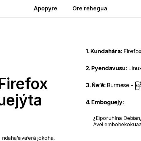
Apopyre
Ore rehegua
1. Kundahára:
Firefo
2. Pyendavusu:
Linu
Firefox
3. Ñe’ẽ:
Burmese - မ
uejýta
4. Emboguejy:
¿Eiporuhína Debian
Avei embohekokua
ndaha’eiva’erã jokoha.