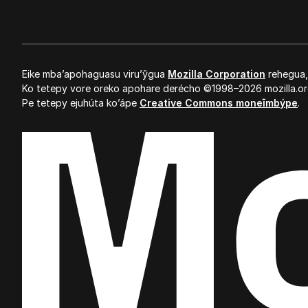
Eike mba’apohaguasu viru’ỹgua
Mozilla Corporation
rehegua
Ko tetepy vore oreko apohare derécho ©1998–2026 mozilla.or
Pe tetepy ejuhúta ko’ápe
Creative Commons moneĩmbýpe
.