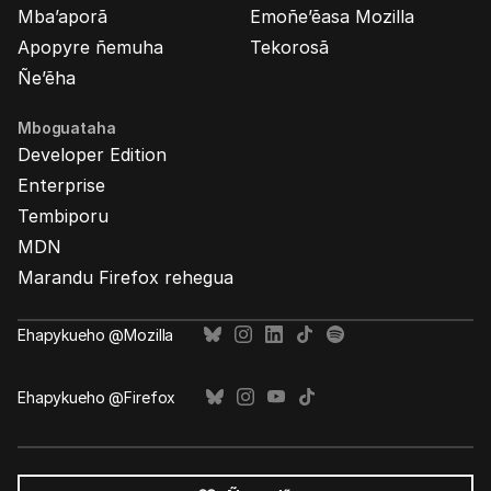
Mba’aporã
Emoñe’ẽasa Mozilla
Apopyre ñemuha
Tekorosã
Ñe’ẽha
Mboguataha
Developer Edition
Enterprise
Tembiporu
MDN
Marandu Firefox rehegua
Ehapykueho @Mozilla
Ehapykueho @Firefox