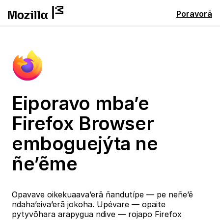
Poravorã
Eiporavo mba’e
Firefox Browser
emboguejýta ne
ñe’ẽme
Opavave oikekuaava’erã ñandutípe — pe neñe’ẽ
ndaha’eiva’erã jokoha. Upévare — opaite
pytyvõhara arapygua ndive — rojapo Firefox