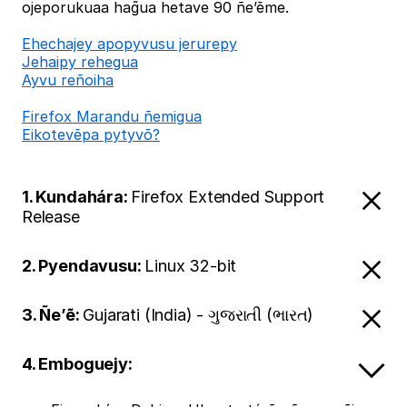
ojeporukuaa hag̃ua hetave 90 ñe’ẽme.
Ehechajey apopyvusu jerurepy
Jehaipy rehegua
Ayvu reñoiha
Firefox Marandu ñemigua
Eikotevẽpa pytyvõ?
1. Kundahára:
Firefox Extended Support
Release
2. Pyendavusu:
Linux 32-bit
3. Ñe’ẽ:
Gujarati (India) - ગુજરાતી (ભારત)
4. Emboguejy: