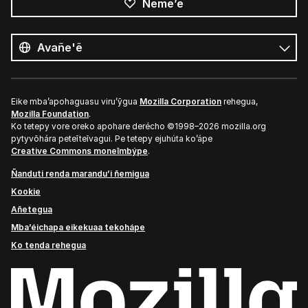
Ñeme’ẽ
Opaite
ñe’ẽ
Ñe’ẽ
Eike mba’apohaguasu viru’ỹgua
Mozilla Corporation
rehegua,
Mozilla Foundation
.
Ko tetepy vore oreko apohare derécho ©1998–2026 mozilla.org
pytyvõhára peteĩteĩvagui. Pe tetepy ejuhúta ko’ápe
Creative Commons moneĩmbýpe
.
Ñanduti renda marandu’i ñemigua
Kookie
Añetegua
Mba’éichapa eikekuaa tekohápe
Ko tenda rehegua