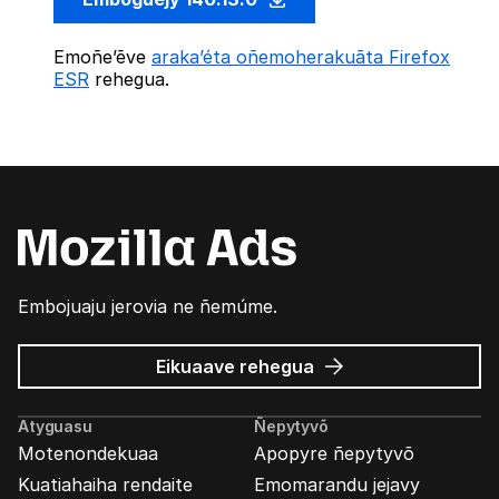
Emoñe’ẽve
araka’éta oñemoherakuãta Firefox
ESR
rehegua.
Embojuaju jerovia ne ñemúme.
Mozilla
Eikuaave
rehegua
marandu’i
Atyguasu
Ñepytyvõ
Motenondekuaa
Apopyre ñepytyvõ
Kuatiahaiha rendaite
Emomarandu jejavy