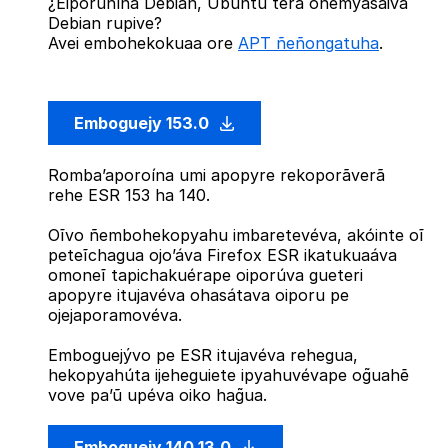
¿Eiporuhína Debian, Ubuntu térã oñemyasãiva
Debian rupive?
Avei embohekokuaa ore
APT ñeñongatuha
.
Emboguejy 153.0
Romba’aporoína umi apopyre rekoporãverã
rehe ESR 153 ha 140.
Oĩvo ñembohekopyahu imbaretevéva, akóinte oĩ
peteĩchagua ojo’áva Firefox ESR ikatukuaáva
omoneĩ tapichakuérape oiporúva gueteri
apopyre itujavéva ohasátava oiporu pe
ojejaporamovéva.
Emboguejývo pe ESR itujavéva rehegua,
hekopyahúta ijeheguiete ipyahuvévape og̃uahẽ
vove pa’ũ upéva oiko hag̃ua.
Emboguejy 140.13.0