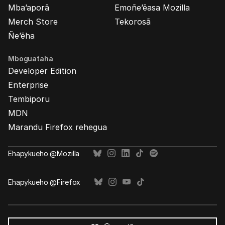
Mba’aporã
Emoñe’ẽasa Mozilla
Merch Store
Tekorosã
Ñe’ẽha
Mboguataha
Developer Edition
Enterprise
Tembiporu
MDN
Marandu Firefox rehegua
Ehapykueho @Mozilla
Ehapykueho @Firefox