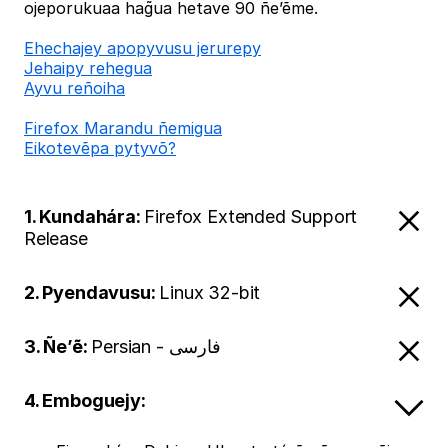
ojeporukuaa hag̃ua hetave 90 ñe’ẽme.
Ehechajey apopyvusu jerurepy
Jehaipy rehegua
Ayvu reñoiha
Firefox Marandu ñemigua
Eikotevẽpa pytyvõ?
1. Kundahára:
Firefox Extended Support
Release
2. Pyendavusu:
Linux 32-bit
3. Ñe’ẽ:
Persian - فارسی
4. Emboguejy: