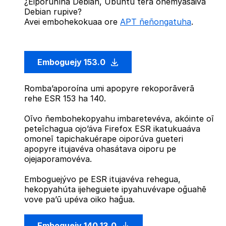
¿Eiporuhína Debian, Ubuntu térã oñemyasãiva
Debian rupive?
Avei embohekokuaa ore
APT ñeñongatuha
.
Emboguejy 153.0
Romba’aporoína umi apopyre rekoporãverã
rehe ESR 153 ha 140.
Oĩvo ñembohekopyahu imbaretevéva, akóinte oĩ
peteĩchagua ojo’áva Firefox ESR ikatukuaáva
omoneĩ tapichakuérape oiporúva gueteri
apopyre itujavéva ohasátava oiporu pe
ojejaporamovéva.
Emboguejývo pe ESR itujavéva rehegua,
hekopyahúta ijeheguiete ipyahuvévape og̃uahẽ
vove pa’ũ upéva oiko hag̃ua.
Emboguejy 140.13.0