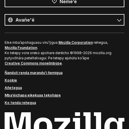
Ñeme’ẽ
Opaite
ñe’ẽ
Ñe’ẽ
Eike mba’apohaguasu viru’ỹgua
Mozilla Corporation
rehegua,
Mozilla Foundation
.
Ko tetepy vore oreko apohare derécho ©1998–2026 mozilla.org
pytyvõhára peteĩteĩvagui. Pe tetepy ejuhúta ko’ápe
Creative Commons moneĩmbýpe
.
Ñanduti renda marandu’i ñemigua
Kookie
Añetegua
Mba’éichapa eikekuaa tekohápe
Ko tenda rehegua