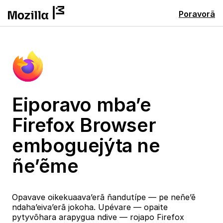
Poravorã
Eiporavo mba’e
Firefox Browser
emboguejýta ne
ñe’ẽme
Opavave oikekuaava’erã ñandutípe — pe neñe’ẽ
ndaha’eiva’erã jokoha. Upévare — opaite
pytyvõhara arapygua ndive — rojapo Firefox