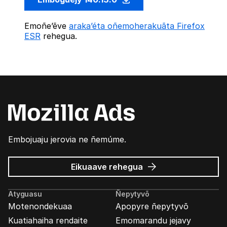
Emoñe’ẽve
araka’éta oñemoherakuãta Firefox
ESR
rehegua.
Embojuaju jerovia ne ñemúme.
Mozilla
Eikuaave
rehegua
marandu’i
Atyguasu
Ñepytyvõ
Motenondekuaa
Apopyre ñepytyvõ
Kuatiahaiha rendaite
Emomarandu jejavy