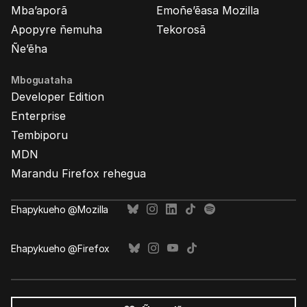
Mba’aporã
Emoñe’ẽasa Mozilla
Apopyre ñemuha
Tekorosã
Ñe’ẽha
Mboguataha
Developer Edition
Enterprise
Tembiporu
MDN
Marandu Firefox rehegua
Ehapykueho @Mozilla
Ehapykueho @Firefox