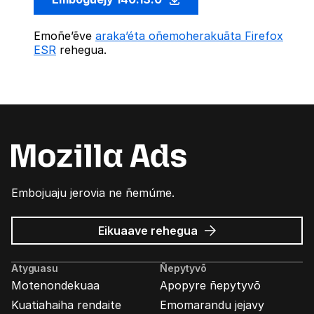
Emoñe’ẽve
araka’éta oñemoherakuãta Firefox
ESR
rehegua.
Embojuaju jerovia ne ñemúme.
Mozilla
Eikuaave
rehegua
marandu’i
Atyguasu
Ñepytyvõ
Motenondekuaa
Apopyre ñepytyvõ
Kuatiahaiha rendaite
Emomarandu jejavy