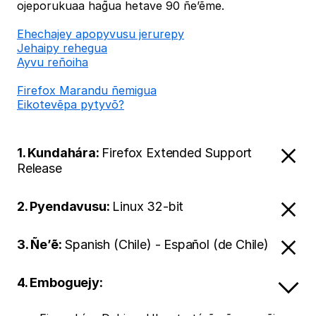
ojeporukuaa hag̃ua hetave 90 ñe’ẽme.
Ehechajey apopyvusu jerurepy
Jehaipy rehegua
Ayvu reñoiha
Firefox Marandu ñemigua
Eikotevẽpa pytyvõ?
1. Kundahára:
Firefox Extended Support
Release
2. Pyendavusu:
Linux 32-bit
3. Ñe’ẽ:
Spanish (Chile) - Español (de Chile)
4. Emboguejy: