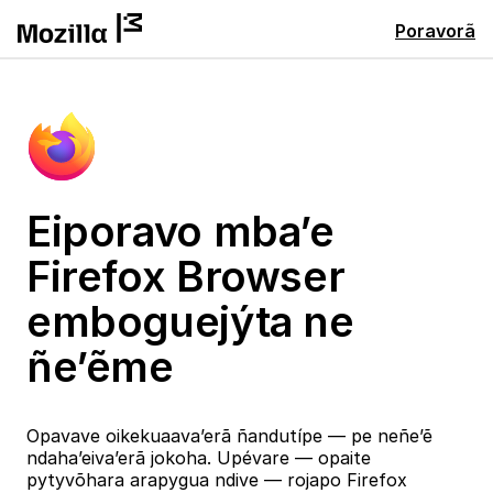
Poravorã
Eiporavo mba’e
Firefox Browser
emboguejýta ne
ñe’ẽme
Opavave oikekuaava’erã ñandutípe — pe neñe’ẽ
ndaha’eiva’erã jokoha. Upévare — opaite
pytyvõhara arapygua ndive — rojapo Firefox