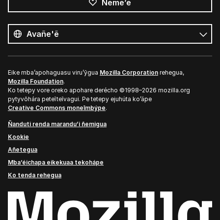
Ñeme’ẽ
Opaite
ñe’ẽ
Ñe’ẽ
Eike mba’apohaguasu viru’ỹgua
Mozilla Corporation
rehegua,
Mozilla Foundation
.
Ko tetepy vore oreko apohare derécho ©1998–2026 mozilla.org
pytyvõhára peteĩteĩvagui. Pe tetepy ejuhúta ko’ápe
Creative Commons moneĩmbýpe
.
Ñanduti renda marandu’i ñemigua
Kookie
Añetegua
Mba’éichapa eikekuaa tekohápe
Ko tenda rehegua