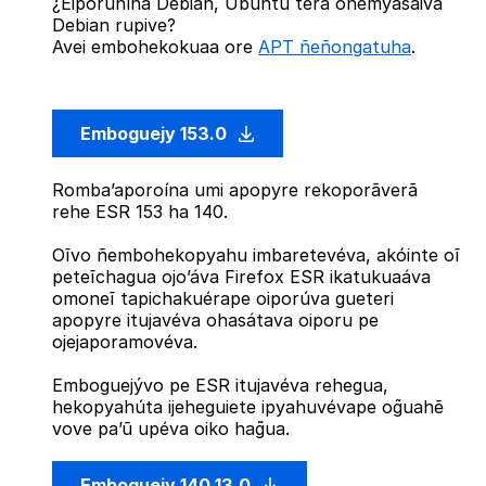
¿Eiporuhína Debian, Ubuntu térã oñemyasãiva
Debian rupive?
Avei embohekokuaa ore
APT ñeñongatuha
.
Emboguejy 153.0
Romba’aporoína umi apopyre rekoporãverã
rehe ESR 153 ha 140.
Oĩvo ñembohekopyahu imbaretevéva, akóinte oĩ
peteĩchagua ojo’áva Firefox ESR ikatukuaáva
omoneĩ tapichakuérape oiporúva gueteri
apopyre itujavéva ohasátava oiporu pe
ojejaporamovéva.
Emboguejývo pe ESR itujavéva rehegua,
hekopyahúta ijeheguiete ipyahuvévape og̃uahẽ
vove pa’ũ upéva oiko hag̃ua.
Emboguejy 140.13.0