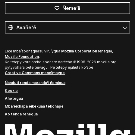
Ñeme’ẽ
Opaite
ñe’ẽ
Ñe’ẽ
Eike mba’apohaguasu viru’ỹgua
Mozilla Corporation
rehegua,
Mozilla Foundation
.
Ko tetepy vore oreko apohare derécho ©1998–2026 mozilla.org
pytyvõhára peteĩteĩvagui. Pe tetepy ejuhúta ko’ápe
Creative Commons moneĩmbýpe
.
Ñanduti renda marandu’i ñemigua
Kookie
Añetegua
Mba’éichapa eikekuaa tekohápe
Ko tenda rehegua