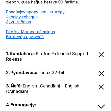
ojeporukuaa hag̃ua hetave 90 ñe’ẽme.
Ehechajey apopyvusu jerurepy
Jehaipy rehegua
Ayvu reñoiha
Firefox Marandu ñemigua
Eikotevẽpa pytyvõ?
1. Kundahára:
Firefox Extended Support
Release
2. Pyendavusu:
Linux 32-bit
3. Ñe’ẽ:
English (Canadian) - English
(Canadian)
4. Emboguejy: