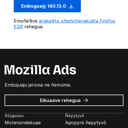
Emboguejy 140.13.0
Emoñe’ẽve
araka’éta oñemoherakuãta Firefox
ESR
rehegua.
Embojuaju jerovia ne ñemúme.
Mozilla
Eikuaave
rehegua
marandu’i
Atyguasu
Ñepytyvõ
Motenondekuaa
Apopyre ñepytyvõ