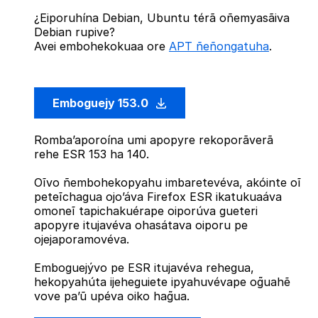
¿Eiporuhína Debian, Ubuntu térã oñemyasãiva
Debian rupive?
Avei embohekokuaa ore
APT ñeñongatuha
.
Emboguejy 153.0
Romba’aporoína umi apopyre rekoporãverã
rehe ESR 153 ha 140.
Oĩvo ñembohekopyahu imbaretevéva, akóinte oĩ
peteĩchagua ojo’áva Firefox ESR ikatukuaáva
omoneĩ tapichakuérape oiporúva gueteri
apopyre itujavéva ohasátava oiporu pe
ojejaporamovéva.
Emboguejývo pe ESR itujavéva rehegua,
hekopyahúta ijeheguiete ipyahuvévape og̃uahẽ
vove pa’ũ upéva oiko hag̃ua.