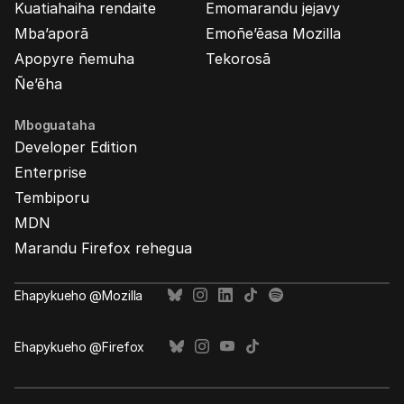
Kuatiahaiha rendaite
Emomarandu jejavy
Mba’aporã
Emoñe’ẽasa Mozilla
Apopyre ñemuha
Tekorosã
Ñe’ẽha
Mboguataha
Developer Edition
Enterprise
Tembiporu
MDN
Marandu Firefox rehegua
Ehapykueho @Mozilla
Ehapykueho @Firefox