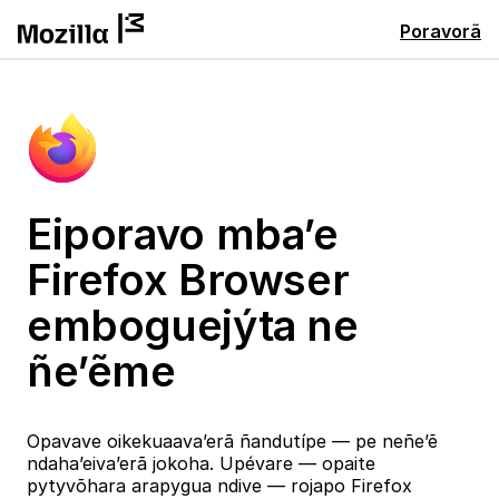
Poravorã
Eiporavo mba’e
Firefox Browser
emboguejýta ne
ñe’ẽme
Opavave oikekuaava’erã ñandutípe — pe neñe’ẽ
ndaha’eiva’erã jokoha. Upévare — opaite
pytyvõhara arapygua ndive — rojapo Firefox