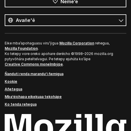
Ñeme’ẽ
Opaite
ñe’ẽ
Ñe’ẽ
Eike mba’apohaguasu viru’ỹgua
Mozilla Corporation
rehegua,
Mozilla Foundation
.
Ko tetepy vore oreko apohare derécho ©1998–2026 mozilla.org
pytyvõhára peteĩteĩvagui. Pe tetepy ejuhúta ko’ápe
Creative Commons moneĩmbýpe
.
Ñanduti renda marandu’i ñemigua
Kookie
Añetegua
Mba’éichapa eikekuaa tekohápe
Ko tenda rehegua