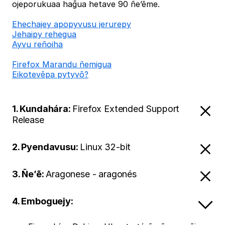
ojeporukuaa hag̃ua hetave 90 ñe’ẽme.
Ehechajey apopyvusu jerurepy
Jehaipy rehegua
Ayvu reñoiha
Firefox Marandu ñemigua
Eikotevẽpa pytyvõ?
1. Kundahára:
Firefox Extended Support
Release
2. Pyendavusu:
Linux 32-bit
3. Ñe’ẽ:
Aragonese - aragonés
4. Emboguejy: