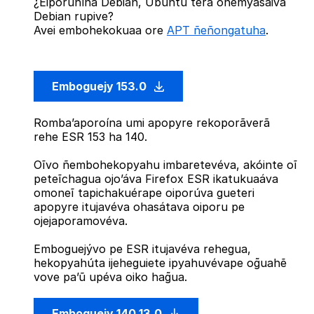
¿Eiporuhína Debian, Ubuntu térã oñemyasãiva
Debian rupive?
Avei embohekokuaa ore
APT ñeñongatuha
.
Emboguejy 153.0
Romba’aporoína umi apopyre rekoporãverã
rehe ESR 153 ha 140.
Oĩvo ñembohekopyahu imbaretevéva, akóinte oĩ
peteĩchagua ojo’áva Firefox ESR ikatukuaáva
omoneĩ tapichakuérape oiporúva gueteri
apopyre itujavéva ohasátava oiporu pe
ojejaporamovéva.
Emboguejývo pe ESR itujavéva rehegua,
hekopyahúta ijeheguiete ipyahuvévape og̃uahẽ
vove pa’ũ upéva oiko hag̃ua.
Emboguejy 140.13.0