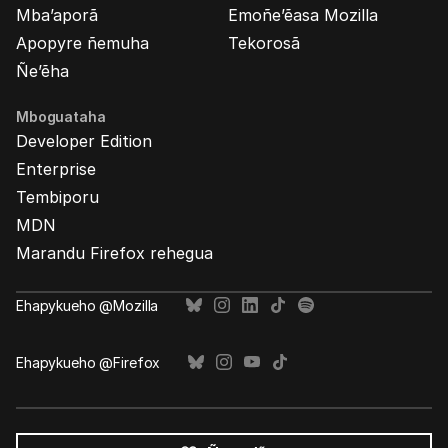
Mba’aporã
Emoñe’ẽasa Mozilla
Apopyre ñemuha
Tekorosã
Ñe’ẽha
Mboguataha
Developer Edition
Enterprise
Tembiporu
MDN
Marandu Firefox rehegua
Ehapykueho @Mozilla
Ehapykueho @Firefox