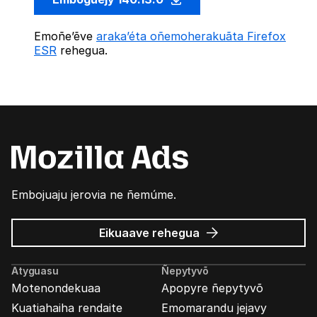
Emoñe’ẽve
araka’éta oñemoherakuãta Firefox
ESR
rehegua.
Embojuaju jerovia ne ñemúme.
Mozilla
Eikuaave
rehegua
marandu’i
Atyguasu
Ñepytyvõ
Motenondekuaa
Apopyre ñepytyvõ
Kuatiahaiha rendaite
Emomarandu jejavy