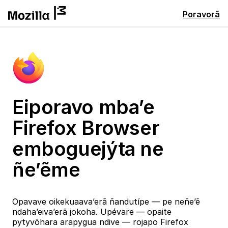
Poravorã
Eiporavo mba’e
Firefox Browser
emboguejýta ne
ñe’ẽme
Opavave oikekuaava’erã ñandutípe — pe neñe’ẽ
ndaha’eiva’erã jokoha. Upévare — opaite
pytyvõhara arapygua ndive — rojapo Firefox