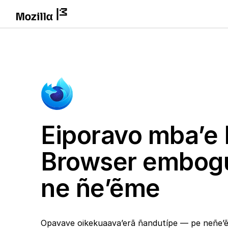
Eiporavo mba’e 
Browser embog
ne ñe’ẽme
Opavave oikekuaava’erã ñandutípe — pe neñe’ẽ 