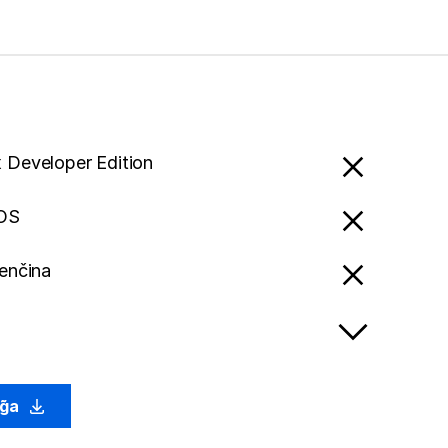
x Developer Edition
OS
venčina
g̃a