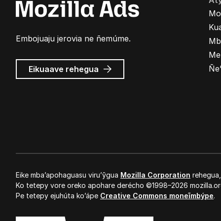
At
Mo
Kua
Embojuaju jerovia ne ñemúme.
Mb
Me
Mozilla
Ñe
Eikuaave
rehegua
marandu’i
Eike mba’apohaguasu viru’ỹgua
Mozilla Corporation
rehegua
Ko tetepy vore oreko apohare derécho ©1998–2026 mozilla.or
Pe tetepy ejuhúta ko’ápe
Creative Commons moneĩmbýpe
.