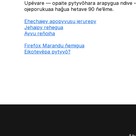
Upévare — opaite pytyvõhara arapygua ndive —
ojeporukuaa hag̃ua hetave 90 ñe’ẽme.
Ehechajey apopyvusu jerurepy
Jehaipy rehegua
Ayvu reñoiha
Firefox Marandu ñemigua
Eikotevẽpa pytyvõ?