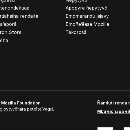
yguasu
Ñepytyvõ
tenondekuaa
Apopyre ñepytyvõ
tiahaiha rendaite
Emomarandu jejavy
a’aporã
Emoñe’ẽasa Mozilla
rch Store
Tekorosã
’ẽha
,
Mozilla Foundation
.
Ñanduti renda 
g pytyvõhára peteĩteĩvagui.
Mba’éichapa ei