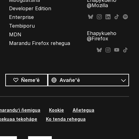
Mboguataha
Ehapykueho
@Mozilla
Developer Edition
Enterprise
Tembiporu
Ehapykueho
MDN
@Firefox
Marandu Firefox rehegua
Opaite
ñe’ẽ
Ñe’ẽ
Ñeme’ẽ
marandu’i ñemigua
Kookie
Añetegua
kekuaa tekohápe
Ko tenda rehegua