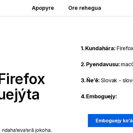
Apopyre
Ore rehegua
1. Kundahára:
Firefo
2. Pyendavusu:
mac
Firefox
3. Ñe’ẽ:
Slovak - slo
uejýta
4. Emboguejy:
Emboguejy ko’á
ndaha’eiva’erã jokoha.