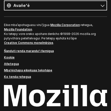
ñe’ẽ
Ñe’ẽ
Eike mba’apohaguasu viru’ỹgua
Mozilla Corporation
rehegua,
Mozilla Foundation
.
Ko tetepy vore oreko apohare derécho ©1998–2026 mozilla.org
pytyvõhára peteĩteĩvagui. Pe tetepy ejuhúta ko’ápe
Creative Commons moneĩmbýpe
.
Ñanduti renda marandu’i ñemigua
Kookie
Añetegua
Mba’éichapa eikekuaa tekohápe
Ko tenda rehegua