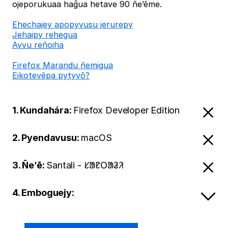
ojeporukuaa hag̃ua hetave 90 ñe’ẽme.
Ehechajey apopyvusu jerurepy
Jehaipy rehegua
Ayvu reñoiha
Firefox Marandu ñemigua
Eikotevẽpa pytyvõ?
1. Kundahára:
Firefox Developer Edition
2. Pyendavusu:
macOS
3. Ñe’ẽ:
Santali - ᱥᱟᱱᱛᱟᱲᱤ
4. Emboguejy: