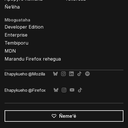
Ñe’ẽha
Mboguataha
Developer Edition
Enterprise
Tembiporu
MDN
Marandu Firefox rehegua
Ehapykueho @Mozilla
Ehapykueho @Firefox
Ñeme’ẽ
Opaite