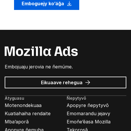
Emboguejy ko’ág̃a
Embojuaju jerovia ne ñemúme.
Mozilla
Eikuaave
rehegua
marandu’i
Atyguasu
Ñepytyvõ
Motenondekuaa
Apopyre ñepytyvõ
Kuatiahaiha rendaite
Emomarandu jejavy
Mba’aporã
Emoñe’ẽasa Mozilla
Apopyre ñemuha
Tekorosã