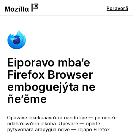
Poravorã
Eiporavo mba’e
Firefox Browser
emboguejýta ne
ñe’ẽme
Opavave oikekuaava’erã ñandutípe — pe neñe’ẽ
ndaha’eiva’erã jokoha. Upévare — opaite
pytyvõhara arapygua ndive — rojapo Firefox