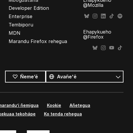
Mboguataha
Ehapykueho
@Mozilla
Developer Edition
Enterprise
Tembiporu
Ehapykueho
MDN
@Firefox
Marandu Firefox rehegua
Opaite
ñe’ẽ
Ñe’ẽ
Ñeme’ẽ
marandu’i ñemigua
Kookie
Añetegua
kekuaa tekohápe
Ko tenda rehegua