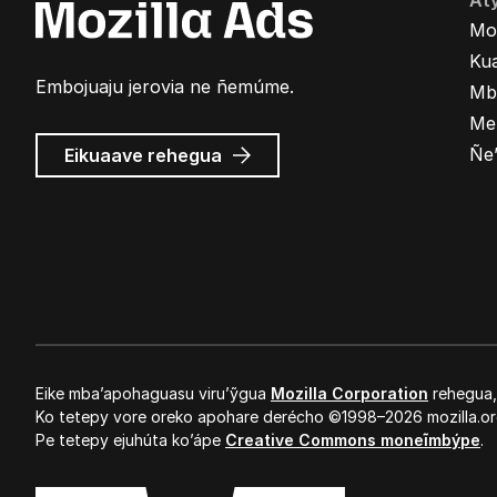
At
Mo
Kua
Embojuaju jerovia ne ñemúme.
Mb
Me
Mozilla
Ñe
Eikuaave
rehegua
marandu’i
Eike mba’apohaguasu viru’ỹgua
Mozilla Corporation
rehegua
Ko tetepy vore oreko apohare derécho ©1998–2026 mozilla.or
Pe tetepy ejuhúta ko’ápe
Creative Commons moneĩmbýpe
.