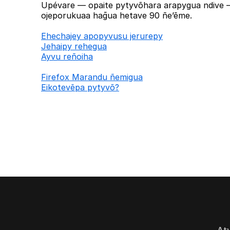
Upévare — opaite pytyvõhara arapygua ndive —
ojeporukuaa hag̃ua hetave 90 ñe’ẽme.
Ehechajey apopyvusu jerurepy
Jehaipy rehegua
Ayvu reñoiha
Firefox Marandu ñemigua
Eikotevẽpa pytyvõ?