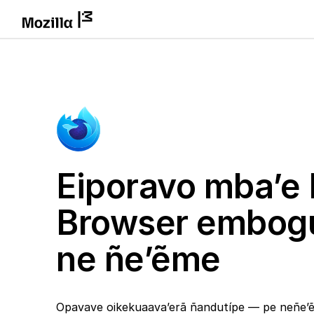
Eiporavo mba’e 
Browser embog
ne ñe’ẽme
Opavave oikekuaava’erã ñandutípe — pe neñe’ẽ 