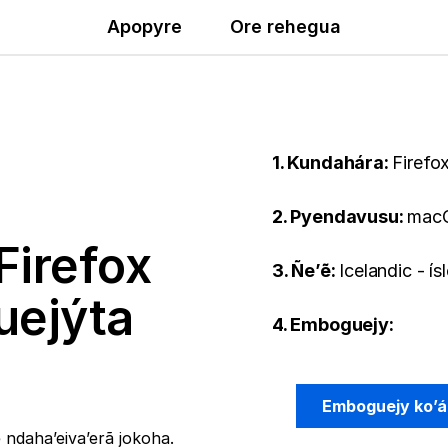
Apopyre
Ore rehegua
1. Kundahára:
Firefo
2. Pyendavusu:
mac
Firefox
3. Ñe’ẽ:
Icelandic - ís
uejýta
4. Emboguejy:
Emboguejy ko’á
ndaha’eiva’erã jokoha.