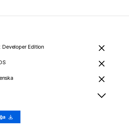
x Developer Edition
OS
lenska
g̃a