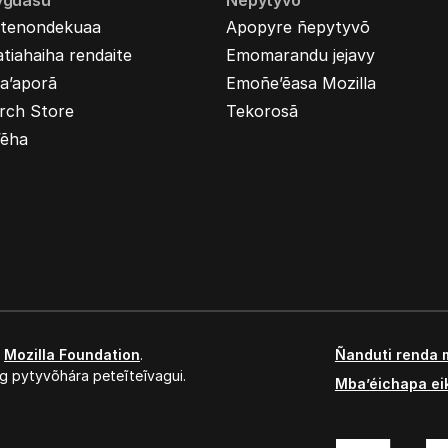
yguasu
Ñepytyvõ
tenondekuaa
Apopyre ñepytyvõ
tiahaiha rendaite
Emomarandu jejavy
a’aporã
Emoñe’ẽasa Mozilla
rch Store
Tekorosã
’ẽha
,
Mozilla Foundation
.
Ñanduti renda 
g pytyvõhára peteĩteĩvagui.
Mba’éichapa ei