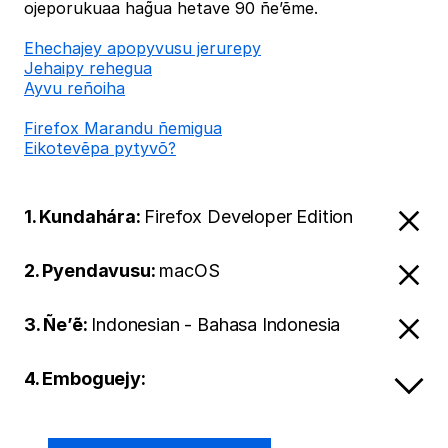
ojeporukuaa hag̃ua hetave 90 ñe’ẽme.
Ehechajey apopyvusu jerurepy
Jehaipy rehegua
Ayvu reñoiha
Firefox Marandu ñemigua
Eikotevẽpa pytyvõ?
1. Kundahára:
Firefox Developer Edition
2. Pyendavusu:
macOS
3. Ñe’ẽ:
Indonesian - Bahasa Indonesia
4. Emboguejy: