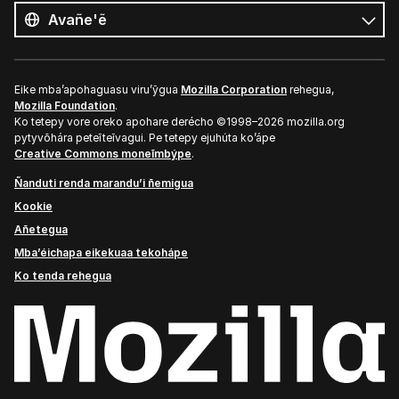
ñe’ẽ
Ñe’ẽ
Eike mba’apohaguasu viru’ỹgua
Mozilla Corporation
rehegua,
Mozilla Foundation
.
Ko tetepy vore oreko apohare derécho ©1998–2026 mozilla.org
pytyvõhára peteĩteĩvagui. Pe tetepy ejuhúta ko’ápe
Creative Commons moneĩmbýpe
.
Ñanduti renda marandu’i ñemigua
Kookie
Añetegua
Mba’éichapa eikekuaa tekohápe
Ko tenda rehegua