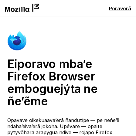
Poravorã
Eiporavo mba’e
Firefox Browser
emboguejýta ne
ñe’ẽme
Opavave oikekuaava’erã ñandutípe — pe neñe’ẽ
ndaha’eiva’erã jokoha. Upévare — opaite
pytyvõhara arapygua ndive — rojapo Firefox