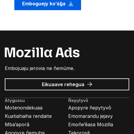
Emboguejy ko’ág̃a
Embojuaju jerovia ne ñemúme.
Mozilla
Eikuaave
rehegua
marandu’i
Atyguasu
Ñepytyvõ
Motenondekuaa
Apopyre ñepytyvõ
Kuatiahaiha rendaite
Emomarandu jejavy
Mba’aporã
Emoñe’ẽasa Mozilla
Apopyre ñemuha
Tekorosã