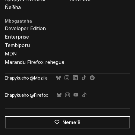
Ñe’ẽha
Mboguataha
Developer Edition
Enterprise
Tembiporu
MDN
Marandu Firefox rehegua
Ehapykueho @Mozilla
Ehapykueho @Firefox
Ñeme’ẽ
Opaite