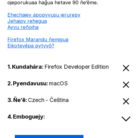
ojeporukuaa hag̃ua hetave 90 ñe’ẽme.
Ehechajey apopyvusu jerurepy
Jehaipy rehegua
Ayvu reñoiha
Firefox Marandu ñemigua
Eikotevẽpa pytyvõ?
1. Kundahára:
Firefox Developer Edition
2. Pyendavusu:
macOS
3. Ñe’ẽ:
Czech - Čeština
4. Emboguejy: