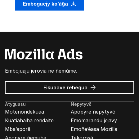
Emboguejy ko’ág̃a
Embojuaju jerovia ne ñemúme.
Mozilla
Eikuaave
rehegua
marandu’i
Atyguasu
Ñepytyvõ
Motenondekuaa
Apopyre ñepytyvõ
Kuatiahaiha rendaite
Emomarandu jejavy
Mba’aporã
Emoñe’ẽasa Mozilla
Apopyre ñemuha
Tekorosã