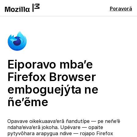
Poravorã
Eiporavo mba’e
Firefox Browser
emboguejýta ne
ñe’ẽme
Opavave oikekuaava’erã ñandutípe — pe neñe’ẽ
ndaha’eiva’erã jokoha. Upévare — opaite
pytyvõhara arapygua ndive — rojapo Firefox