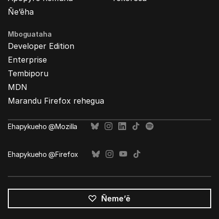
Ñe’ẽha
Mboguataha
Developer Edition
Enterprise
Tembiporu
MDN
Marandu Firefox rehegua
Ehapykueho @Mozilla
Ehapykueho @Firefox
Ñeme’ẽ
Opaite