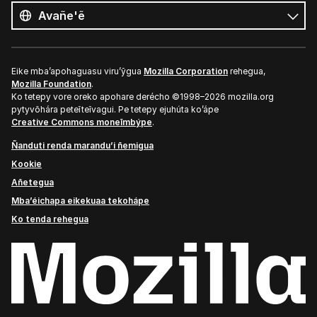
ñe’ẽ
Ñe’ẽ
Eike mba’apohaguasu viru’ỹgua
Mozilla Corporation
rehegua,
Mozilla Foundation
.
Ko tetepy vore oreko apohare derécho ©1998–2026 mozilla.org
pytyvõhára peteĩteĩvagui. Pe tetepy ejuhúta ko’ápe
Creative Commons moneĩmbýpe
.
Ñanduti renda marandu’i ñemigua
Kookie
Añetegua
Mba’éichapa eikekuaa tekohápe
Ko tenda rehegua