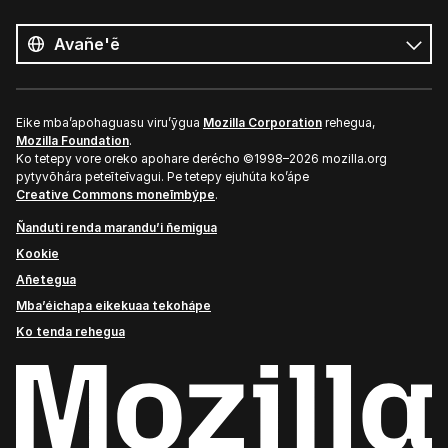
Opaite
ñe’ẽ
Ñe’ẽ
Eike mba’apohaguasu viru’ỹgua
Mozilla Corporation
rehegua,
Mozilla Foundation
.
Ko tetepy vore oreko apohare derécho ©1998–2026 mozilla.org
pytyvõhára peteĩteĩvagui. Pe tetepy ejuhúta ko’ápe
Creative Commons moneĩmbýpe
.
Ñanduti renda marandu’i ñemigua
Kookie
Añetegua
Mba’éichapa eikekuaa tekohápe
Ko tenda rehegua