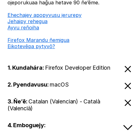
ojeporukuaa hag̃ua hetave 90 ñe’ẽme.
Ehechajey apopyvusu jerurepy
Jehaipy rehegua
Ayvu reñoiha
Firefox Marandu ñemigua
Eikotevẽpa pytyvõ?
1. Kundahára:
Firefox Developer Edition
2. Pyendavusu:
macOS
3. Ñe’ẽ:
Catalan (Valencian) - Català
(Valencià)
4. Emboguejy: