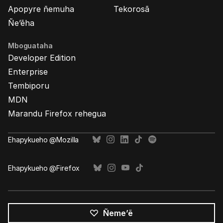
Apopyre ñemuha
Tekorosã
Ñe’ẽha
Mboguataha
Developer Edition
Enterprise
Tembiporu
MDN
Marandu Firefox rehegua
Ehapykueho @Mozilla
Ehapykueho @Firefox
Ñeme’ẽ