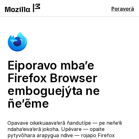
Poravorã
Eiporavo mba’e
Firefox Browser
emboguejýta ne
ñe’ẽme
Opavave oikekuaava’erã ñandutípe — pe neñe’ẽ
ndaha’eiva’erã jokoha. Upévare — opaite
pytyvõhara arapygua ndive — rojapo Firefox