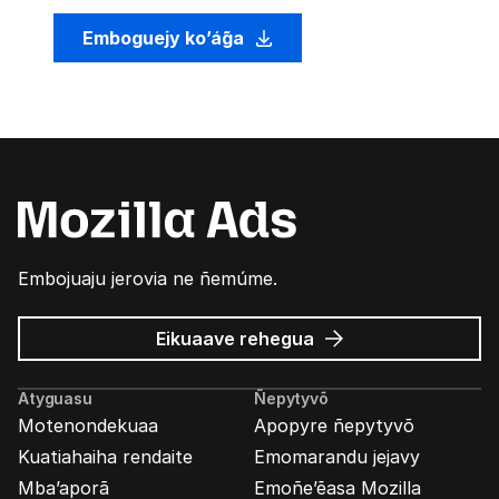
Emboguejy ko’ág̃a
Embojuaju jerovia ne ñemúme.
Mozilla
Eikuaave
rehegua
marandu’i
Atyguasu
Ñepytyvõ
Motenondekuaa
Apopyre ñepytyvõ
Kuatiahaiha rendaite
Emomarandu jejavy
Mba’aporã
Emoñe’ẽasa Mozilla