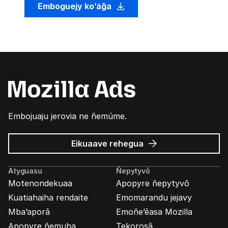
Emboguejy ko’ág̃a
Embojuaju jerovia ne ñemúme.
Mozilla
Eikuaave
rehegua
marandu’i
Atyguasu
Ñepytyvõ
Motenondekuaa
Apopyre ñepytyvõ
Kuatiahaiha rendaite
Emomarandu jejavy
Mba’aporã
Emoñe’ẽasa Mozilla
Apopyre ñemuha
Tekorosã