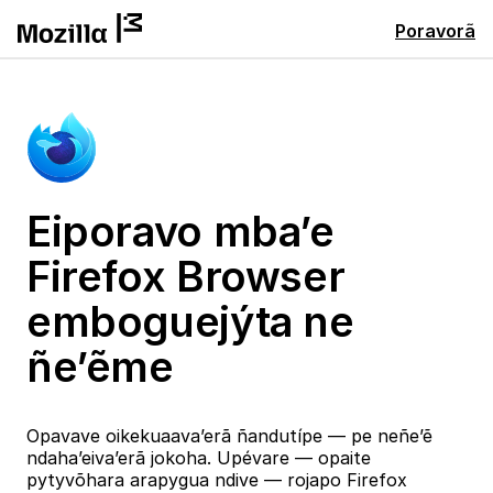
Poravorã
Eiporavo mba’e
Firefox Browser
emboguejýta ne
ñe’ẽme
Opavave oikekuaava’erã ñandutípe — pe neñe’ẽ
ndaha’eiva’erã jokoha. Upévare — opaite
pytyvõhara arapygua ndive — rojapo Firefox