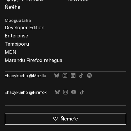
Ñe’ẽha
Mboguataha
Developer Edition
Enterprise
Tembiporu
MDN
Marandu Firefox rehegua
Ehapykueho @Mozilla
Ehapykueho @Firefox
Ñeme’ẽ
Opaite