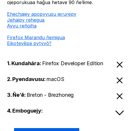
ojeporukuaa hag̃ua hetave 90 ñe’ẽme.
Ehechajey apopyvusu jerurepy
Jehaipy rehegua
Ayvu reñoiha
Firefox Marandu ñemigua
Eikotevẽpa pytyvõ?
1. Kundahára:
Firefox Developer Edition
2. Pyendavusu:
macOS
3. Ñe’ẽ:
Breton - Brezhoneg
4. Emboguejy: