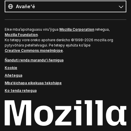
ñe’ẽ
Ñe’ẽ
Eike mba’apohaguasu viru’ỹgua
Mozilla Corporation
rehegua,
Mozilla Foundation
.
Ko tetepy vore oreko apohare derécho ©1998–2026 mozilla.org
pytyvõhára peteĩteĩvagui. Pe tetepy ejuhúta ko’ápe
Creative Commons moneĩmbýpe
.
Ñanduti renda marandu’i ñemigua
Kookie
Añetegua
Mba’éichapa eikekuaa tekohápe
Ko tenda rehegua