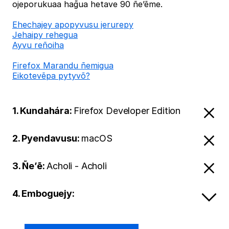
ojeporukuaa hag̃ua hetave 90 ñe’ẽme.
Ehechajey apopyvusu jerurepy
Jehaipy rehegua
Ayvu reñoiha
Firefox Marandu ñemigua
Eikotevẽpa pytyvõ?
1. Kundahára:
Firefox Developer Edition
2. Pyendavusu:
macOS
3. Ñe’ẽ:
Acholi - Acholi
4. Emboguejy: