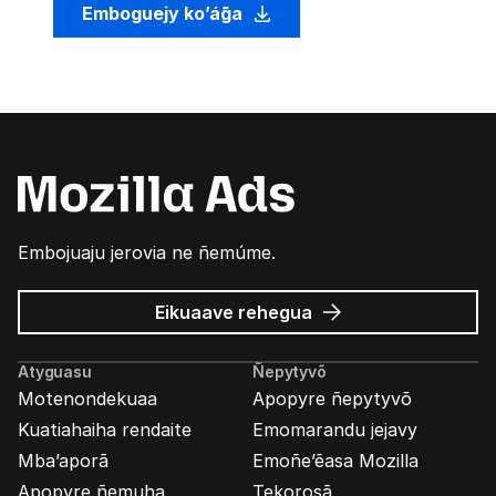
Emboguejy ko’ág̃a
Embojuaju jerovia ne ñemúme.
Mozilla
Eikuaave
rehegua
marandu’i
Atyguasu
Ñepytyvõ
Motenondekuaa
Apopyre ñepytyvõ
Kuatiahaiha rendaite
Emomarandu jejavy
Mba’aporã
Emoñe’ẽasa Mozilla
Apopyre ñemuha
Tekorosã