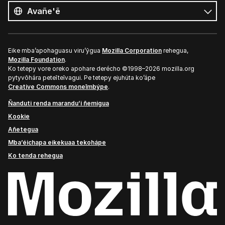
ñe’ẽ
Ñe’ẽ
Eike mba’apohaguasu viru’ỹgua
Mozilla Corporation
rehegua,
Mozilla Foundation
.
Ko tetepy vore oreko apohare derécho ©1998–2026 mozilla.org
pytyvõhára peteĩteĩvagui. Pe tetepy ejuhúta ko’ápe
Creative Commons moneĩmbýpe
.
Ñanduti renda marandu’i ñemigua
Kookie
Añetegua
Mba’éichapa eikekuaa tekohápe
Ko tenda rehegua