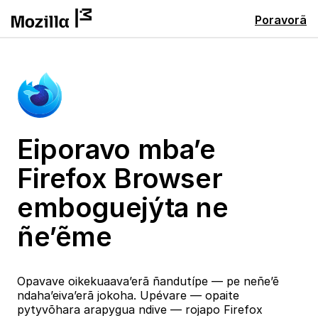
Poravorã
Eiporavo mba’e
Firefox Browser
emboguejýta ne
ñe’ẽme
Opavave oikekuaava’erã ñandutípe — pe neñe’ẽ
ndaha’eiva’erã jokoha. Upévare — opaite
pytyvõhara arapygua ndive — rojapo Firefox