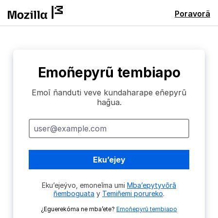
Poravorã
Emoñepyrũ tembiapo
Emoĩ ñanduti veve kundaharape eñepyrũ
hag̃ua.
Ñanduti
veve
kundaharape
Eku’ejey
Eku’ejeývo, emoneĩma umi
Mba’epytyvõrã
ñemboguata
y
Temiñemi porureko
.
¿Eguerekóma ne mba’ete?
Emoñepyrũ tembiapo