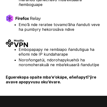
ñemboguape
Emo’ã nde reratee tovamo’ãha ñanduti veve
ha pumbyry hekorosãva ndive
Embopapapy ne rembiapo ñandutigua ha
eñomi nde IP kundaharape
Noroñongatúi, ndorohapykuehói ha
noromoherakuãi ne mba’ekuaarã ñandutípe
Eguerekopa opaite mba’e’okápe, eñeñapytĩ’ỹre
avave apopyvusu oku’évare.