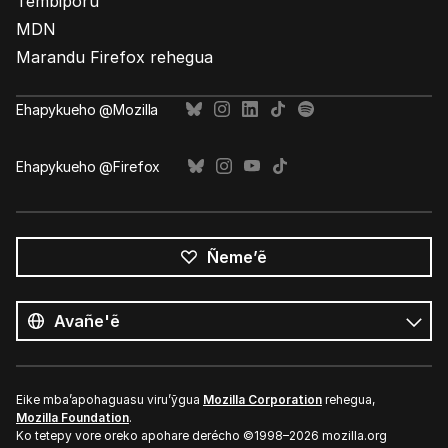
Tembiporu
MDN
Marandu Firefox rehegua
Ehapykueho @Mozilla
Ehapykueho @Firefox
Ñeme’ẽ
Opaite
ñe’ẽ
Ñe’ẽ
Eike mba’apohaguasu viru’ỹgua
Mozilla Corporation
rehegua,
Mozilla Foundation
.
Ko tetepy vore oreko apohare derécho ©1998–2026 mozilla.org