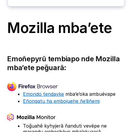
Mozilla mba’ete
Emoñepyrũ tembiapo nde Mozilla
mba’ete peg̃uarã:
Emondo tendayke
mba’e’oka ambuévape
Eñongatu ha embojuehe ñe’ẽñemi
Tog̃uahẽ kyhyjerã ñanduti vevépe ne
marandu ojehechávo mba’ekuaarã