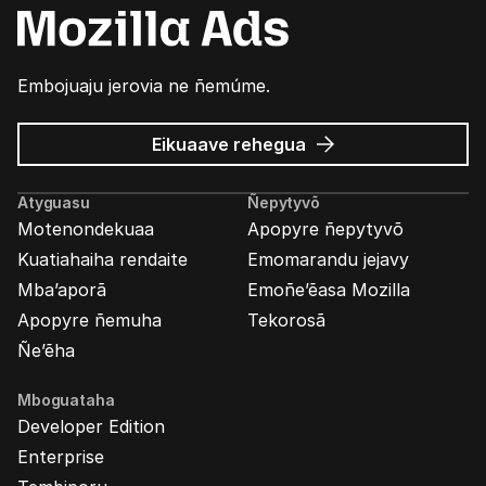
Embojuaju jerovia ne ñemúme.
Mozilla
Eikuaave
rehegua
marandu’i
Atyguasu
Ñepytyvõ
Motenondekuaa
Apopyre ñepytyvõ
Kuatiahaiha rendaite
Emomarandu jejavy
Mba’aporã
Emoñe’ẽasa Mozilla
Apopyre ñemuha
Tekorosã
Ñe’ẽha
Mboguataha
Developer Edition
Enterprise