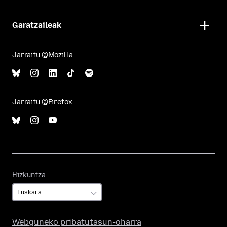
Garatzaileak
Jarraitu @Mozilla
Jarraitu @Firefox
Hizkuntza
Hizkuntza
Webguneko pribatutasun-oharra