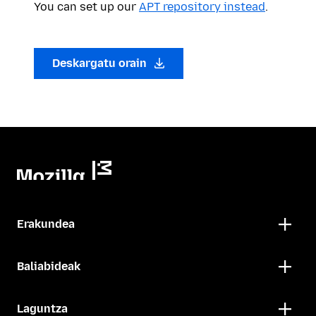
You can set up our
APT repository instead
.
Deskargatu orain
Erakundea
Baliabideak
Laguntza