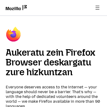
Aukeratu zein Firefox
Browser deskargatu
zure hizkuntzan
Everyone deserves access to the internet — your
language should never be a barrier. That’s why —
with the help of dedicated volunteers around the
world — we make Firefox available in more than 90
languages.