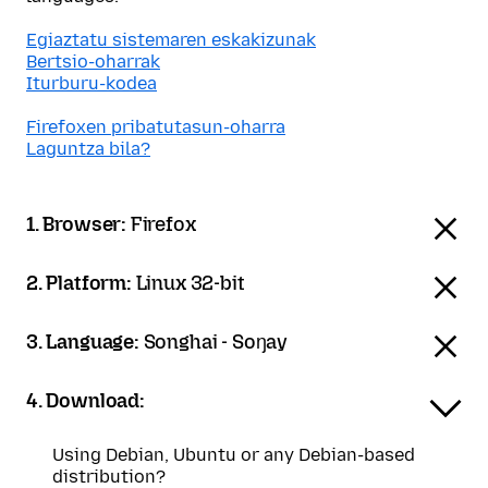
Egiaztatu sistemaren eskakizunak
Bertsio-oharrak
Iturburu-kodea
Firefoxen pribatutasun-oharra
Laguntza bila?
1. Browser:
Firefox
2. Platform:
Linux 32-bit
3. Language:
Songhai - Soŋay
4. Download:
Using Debian, Ubuntu or any Debian-based
distribution?