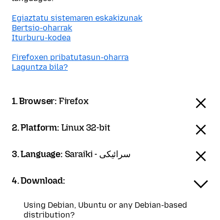
Egiaztatu sistemaren eskakizunak
Bertsio-oharrak
Iturburu-kodea
Firefoxen pribatutasun-oharra
Laguntza bila?
1. Browser:
Firefox
2. Platform:
Linux 32-bit
3. Language:
Saraiki - سرائیکی
4. Download:
Using Debian, Ubuntu or any Debian-based
distribution?