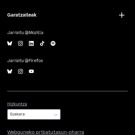
Garatzaileak
Jarraitu @Mozilla
Jarraitu @Firefox
Hizkuntza
Hizkuntza
Webguneko pribatutasun-oharra