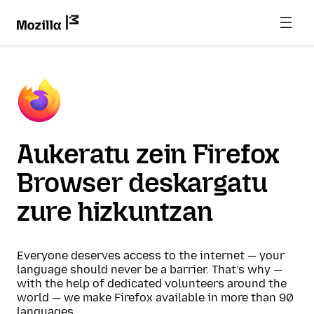
Aukeratu zein Firefox
Browser deskargatu
zure hizkuntzan
Everyone deserves access to the internet — your
language should never be a barrier. That’s why —
with the help of dedicated volunteers around the
world — we make Firefox available in more than 90
languages.