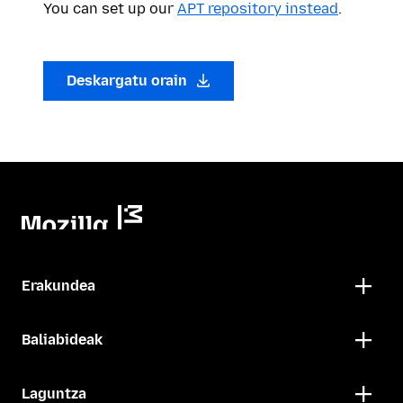
You can set up our
APT repository instead
.
Deskargatu orain
Erakundea
Baliabideak
Laguntza