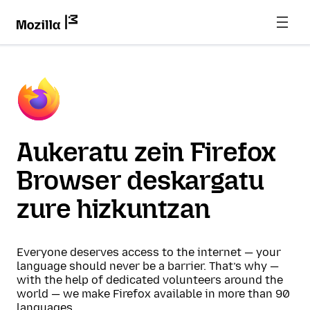
Aukeratu zein Firefox
Browser deskargatu
zure hizkuntzan
Everyone deserves access to the internet — your
language should never be a barrier. That’s why —
with the help of dedicated volunteers around the
world — we make Firefox available in more than 90
languages.