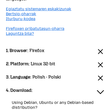
Egiaztatu sistemaren eskakizunak
Bertsio-oharrak
Iturburu-kodea
Firefoxen pribatutasun-oharra
Laguntza bila?
1. Browser:
Firefox
2. Platform:
Linux 32-bit
3. Language:
Polish - Polski
4. Download:
Using Debian, Ubuntu or any Debian-based
distribution?