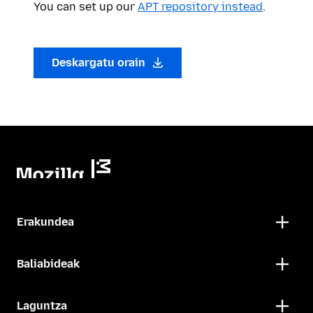
You can set up our
APT repository instead
.
Deskargatu orain
Erakundea
Baliabideak
Laguntza