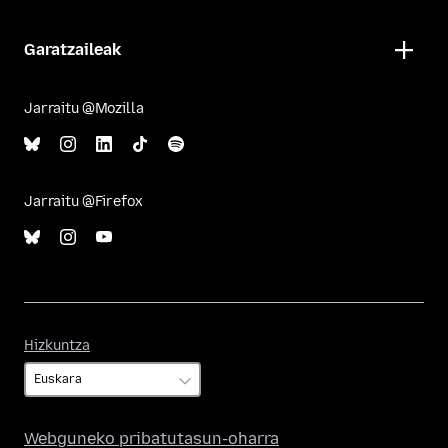
Garatzaileak
Jarraitu @Mozilla
Jarraitu @Firefox
Hizkuntza
Hizkuntza
Webguneko pribatutasun-oharra