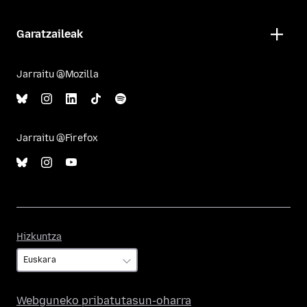
Garatzaileak
Jarraitu @Mozilla
Jarraitu @Firefox
Hizkuntza
Hizkuntza
Webguneko pribatutasun-oharra