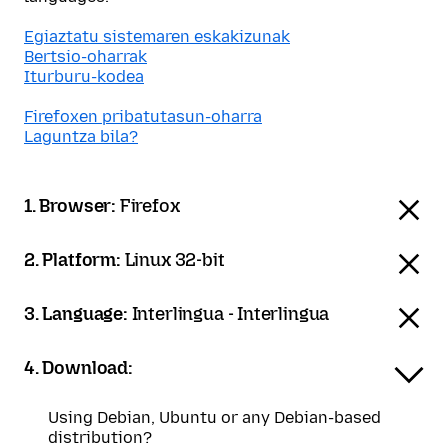
Egiaztatu sistemaren eskakizunak
Bertsio-oharrak
Iturburu-kodea
Firefoxen pribatutasun-oharra
Laguntza bila?
1. Browser:
Firefox
2. Platform:
Linux 32-bit
3. Language:
Interlingua - Interlingua
4. Download:
Using Debian, Ubuntu or any Debian-based
distribution?