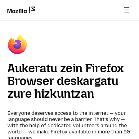
Aukeratu zein Firefox
Browser deskargatu
zure hizkuntzan
Everyone deserves access to the internet — your
language should never be a barrier. That’s why —
with the help of dedicated volunteers around the
world — we make Firefox available in more than 90
languages.