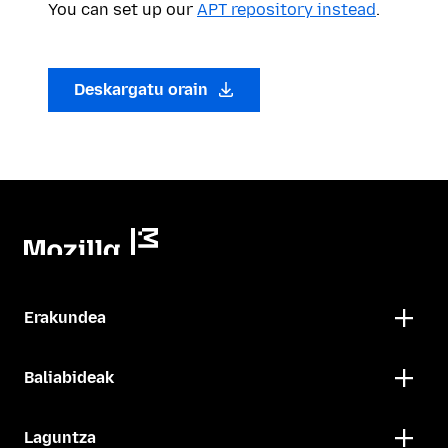
You can set up our
APT repository instead
.
Deskargatu orain
Erakundea
Baliabideak
Laguntza