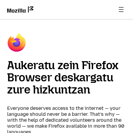
Aukeratu zein Firefox
Browser deskargatu
zure hizkuntzan
Everyone deserves access to the internet — your
language should never be a barrier. That’s why —
with the help of dedicated volunteers around the
world — we make Firefox available in more than 90
languages.