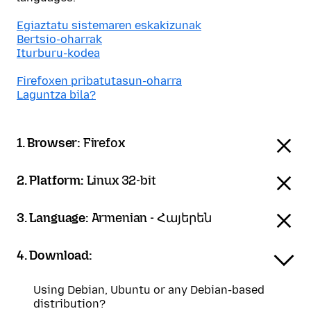
Egiaztatu sistemaren eskakizunak
Bertsio-oharrak
Iturburu-kodea
Firefoxen pribatutasun-oharra
Laguntza bila?
1. Browser:
Firefox
2. Platform:
Linux 32-bit
3. Language:
Armenian - Հայերեն
4. Download:
Using Debian, Ubuntu or any Debian-based
distribution?