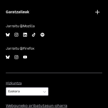
Garatzaileak
Jarraitu @Mozilla
Jarraitu @Firefox
Hizkuntza
Hizkuntza
Webguneko pribatutasun-oharra