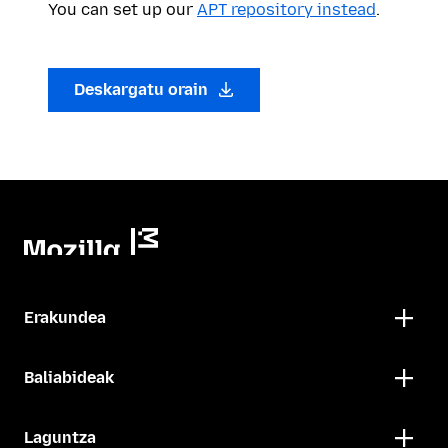
You can set up our
APT repository instead
.
Deskargatu orain
Erakundea
Baliabideak
Laguntza