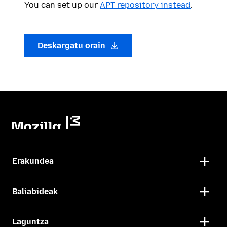
You can set up our
APT repository instead
.
Deskargatu orain
Erakundea
Baliabideak
Laguntza