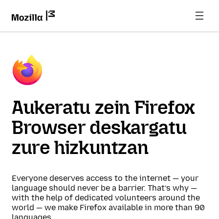
Aukeratu zein Firefox
Browser deskargatu
zure hizkuntzan
Everyone deserves access to the internet — your
language should never be a barrier. That’s why —
with the help of dedicated volunteers around the
world — we make Firefox available in more than 90
languages.