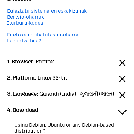
Egiaztatu sistemaren eskakizunak
Bertsio-oharrak
Iturburu-kodea
Firefoxen pribatutasun-oharra
Laguntza bila?
1. Browser:
Firefox
2. Platform:
Linux 32-bit
3. Language:
Gujarati (India) - ગુજરાતી (ભારત)
4. Download:
Using Debian, Ubuntu or any Debian-based
distribution?