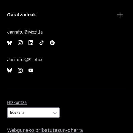
Garatzaileak
Jarraitu @Mozilla
Jarraitu @Firefox
Hizkuntza
Hizkuntza
Webguneko pribatutasun-oharra