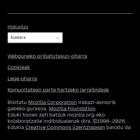
Hizkuntza
Hizkuntza
Webguneko pribatutasun-oharra
Cookieak
Lege-oharra
Komunitatean parte hartzeko jarraibideak
Bisitatu
Mozilla Corporation
irabazi-asmorik
gabeko gurasoa,
Mozilla Foundation
.
Eduki honen zati batzuk mozilla.org-eko
kolaboratzaile indibidualenak dira, ©1998–2026.
Edukia
Creative Commons lizentziapean
banatu da.