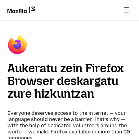
Aukeratu zein Firefox
Browser deskargatu
zure hizkuntzan
Everyone deserves access to the internet — your
language should never be a barrier. That’s why —
with the help of dedicated volunteers around the
world — we make Firefox available in more than 90
languages.