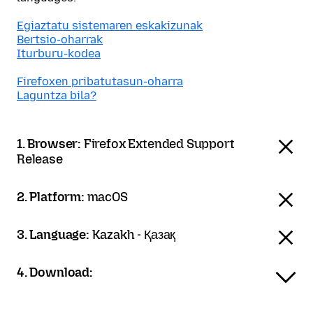
Egiaztatu sistemaren eskakizunak
Bertsio-oharrak
Iturburu-kodea
Firefoxen pribatutasun-oharra
Laguntza bila?
1. Browser:
Firefox Extended Support
Release
2. Platform:
macOS
3. Language:
Kazakh - Қазақ
4. Download: