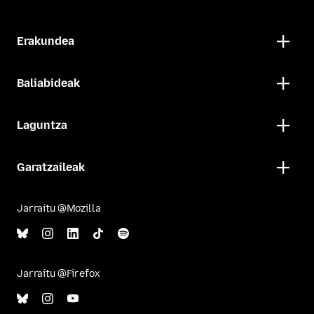
Erakundea
Baliabideak
Laguntza
Garatzaileak
Jarraitu @Mozilla
Jarraitu @Firefox