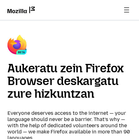
Aukeratu zein Firefox
Browser deskargatu
zure hizkuntzan
Everyone deserves access to the internet — your
language should never be a barrier. That’s why —
with the help of dedicated volunteers around the
world — we make Firefox available in more than 90
languages.