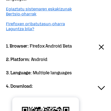
Egiaztatu sistemaren eskakizunak
Bertsio-oharrak
Firefoxen pribatutasun-oharra
Laguntza bila?
1. Browser:
Firefox Android Beta
2. Platform:
Android
3. Language:
Multiple languages
4. Download: