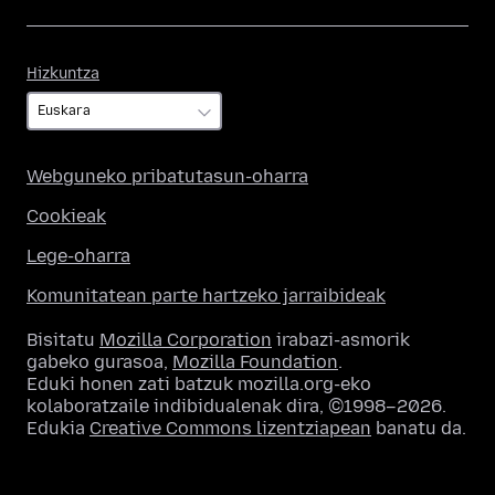
Hizkuntza
Hizkuntza
Webguneko pribatutasun-oharra
Cookieak
Lege-oharra
Komunitatean parte hartzeko jarraibideak
Bisitatu
Mozilla Corporation
irabazi-asmorik
gabeko gurasoa,
Mozilla Foundation
.
Eduki honen zati batzuk mozilla.org-eko
kolaboratzaile indibidualenak dira, ©1998–2026.
Edukia
Creative Commons lizentziapean
banatu da.