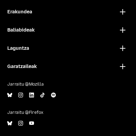
Erakundea
Baliabideak
Laguntza
Garatzaileak
Jarraitu @Mozilla
Jarraitu @Firefox