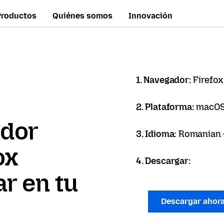
Productos
Quiénes somos
Innovación
1. Navegador:
Firefox
2. Plataforma:
macO
ador
3. Idioma:
Romanian 
ox
4. Descargar:
r en tu
Descargar ahor