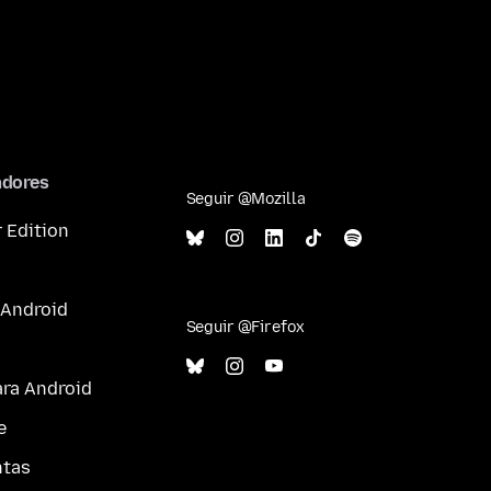
adores
Seguir @Mozilla
 Edition
 Android
Seguir @Firefox
ara Android
e
ntas