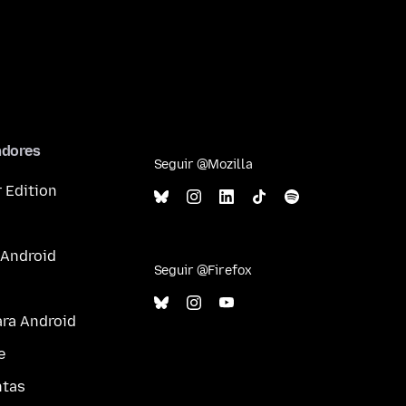
adores
Seguir @Mozilla
 Edition
 Android
Seguir @Firefox
ara Android
e
ntas