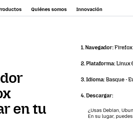
Productos
Quiénes somos
Innovación
1. Navegador:
Firefox
2. Plataforma:
Linux 
ador
3. Idioma:
Basque - E
ox
4. Descargar:
r en tu
¿Usas Debian, Ubun
En su lugar, puede