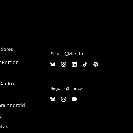
adores
Seguir @Mozilla
 Edition
 Android
Seguir @Firefox
ara Android
e
ntas