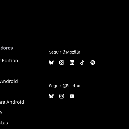
adores
Seguir @Mozilla
 Edition
 Android
Seguir @Firefox
ara Android
e
ntas