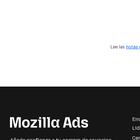
Lee las
notas 
Em
Li
Cen