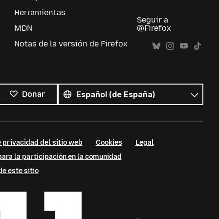
Herramientas
Seguir a
MDN
@Firefox
Notas de la versión de Firefox
Todos
los
Idioma
Donar
idiomas
 privacidad del sitio web
Cookies
Legal
ara la participación en la comunidad
e este sitio