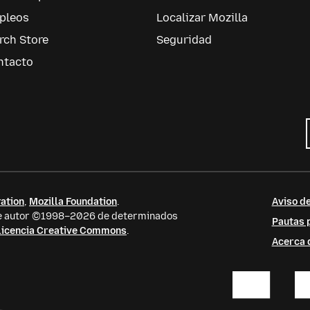
pleos
Localizar Mozilla
rch Store
Seguridad
ntacto
ation
,
Mozilla Foundation
.
Aviso de
 de autor ©1998–2026 de determinados
Pautas p
licencia Creative Commons
.
Acerca d