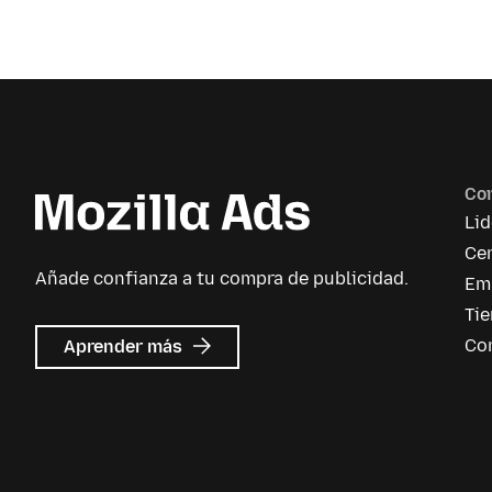
Co
Li
Cen
Añade confianza a tu compra de publicidad.
Em
Ti
acerca
Co
Aprender más
de
Mozilla
Ads