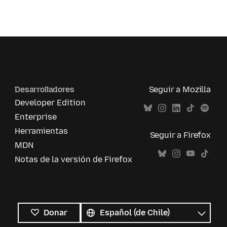
Desarrolladores
Seguir a Mozilla
Developer Edition
Enterprise
Herramientas
Seguir a Firefox
MDN
Notas de la versión de Firefox
Todos
los
Idioma
Donar
idiomas