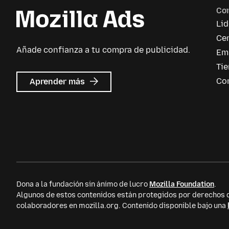
Co
Li
Cen
Añade confianza a tu compra de publicidad.
Em
Ti
acerca
Co
Aprender más
de
Mozilla
Ads
Dona a la fundación sin ánimo de lucro
Mozilla Foundation
.
Algunos de estos contenidos están protegidos por derecho
colaboradores en mozilla.org. Contenido disponible bajo una