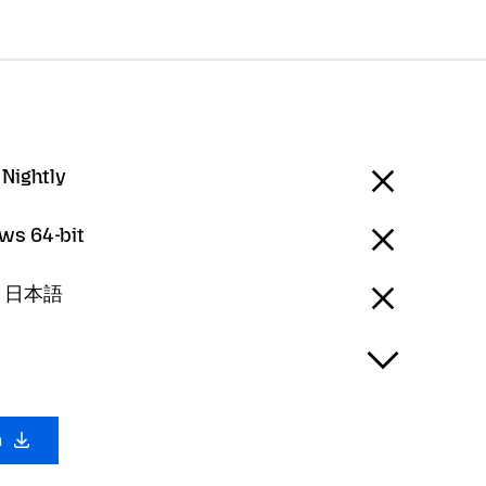
 Nightly
ws 64-bit
 - 日本語
a