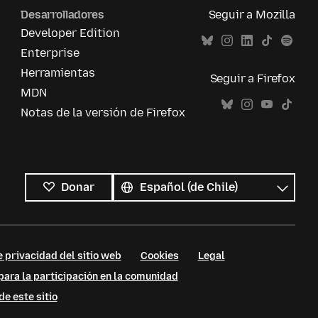
Desarrolladores
Seguir a Mozilla
Developer Edition
Enterprise
Herramientas
Seguir a Firefox
MDN
Notas de la versión de Firefox
Todos
los
Idioma
Donar
idiomas
e privacidad del sitio web
Cookies
Legal
para la participación en la comunidad
de este sitio