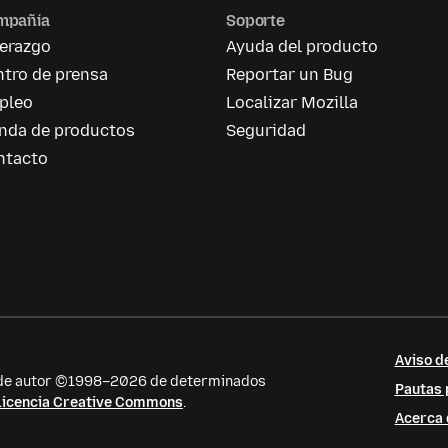
mpañía
Soporte
derazgo
Ayuda del producto
tro de prensa
Reportar un Bug
pleo
Localizar Mozilla
enda de productos
Seguridad
ntacto
Aviso d
s de autor ©1998–2026 de determinados
Pautas 
licencia Creative Commons
.
Acerca 