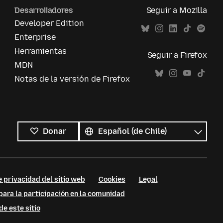
Desarrolladores
Seguir a Mozilla
Developer Edition
Enterprise
Herramientas
Seguir a Firefox
MDN
Notas de la versión de Firefox
Todos
los
Idioma
Donar
idiomas
e privacidad del sitio web
Cookies
Legal
para la participación en la comunidad
de este sitio