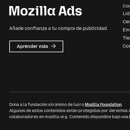
Co
Li
Cen
Añade confianza a tu compra de publicidad.
Em
Ti
acerca
Co
Aprender más
de
Mozilla
Ads
Dona a la fundación sin ánimo de lucro
Mozilla Foundation
.
Algunos de estos contenidos están protegidos por derecho
colaboradores en mozilla.org. Contenido disponible bajo una