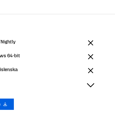
 Nightly
ws 64-bit
 íslenska
a