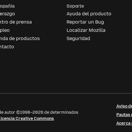
mpañía
Soporte
derazgo
Ayuda del producto
tro de prensa
Reportar un Bug
pleo
Localizar Mozilla
enda de productos
Seguridad
ntacto
Aviso d
s de autor ©1998–2026 de determinados
Pautas 
licencia Creative Commons
.
Acerca 