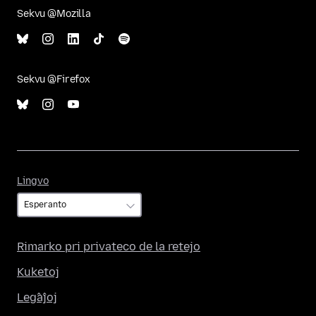
Sekvu @Mozilla
Sekvu @Firefox
Lingvo
Lingvo
Rimarko pri privateco de la retejo
Kuketoj
Leĝaĵoj