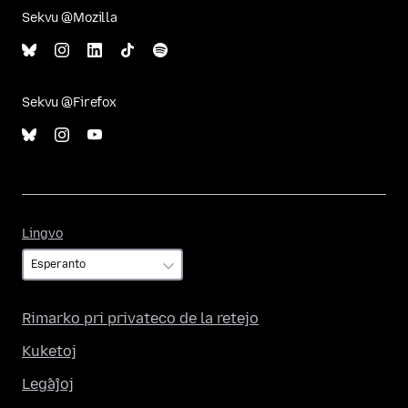
Sekvu @Mozilla
Sekvu @Firefox
Lingvo
Lingvo
Rimarko pri privateco de la retejo
Kuketoj
Leĝaĵoj