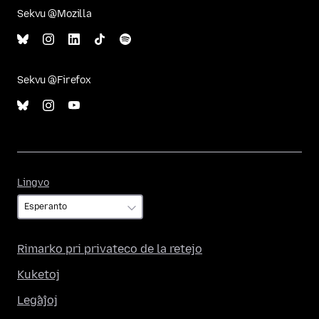
Sekvu @Mozilla
Sekvu @Firefox
Lingvo
Lingvo
Rimarko pri privateco de la retejo
Kuketoj
Leĝaĵoj