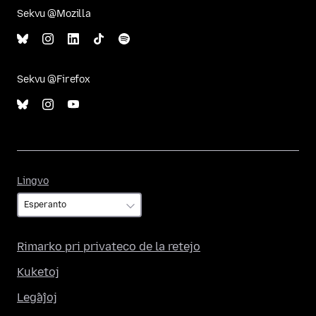
Sekvu @Mozilla
Sekvu @Firefox
Lingvo
Lingvo
Rimarko pri privateco de la retejo
Kuketoj
Leĝaĵoj