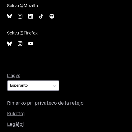
Sekvu @Mozilla
Sekvu @Firefox
Lingvo
Lingvo
Rimarko pri privateco de la retejo
Kuketoj
Leĝaĵoj