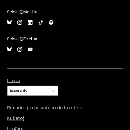
Sekvu @Mozilla
Sekvu @Firefox
Lingvo
Lingvo
Rimarko pri privateco de la retejo
Kuketoj
Leĝaĵoj