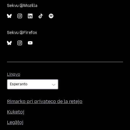
Sekvu @Mozilla
Sekvu @Firefox
Lingvo
Lingvo
Rimarko pri privateco de la retejo
Kuketoj
Leĝaĵoj