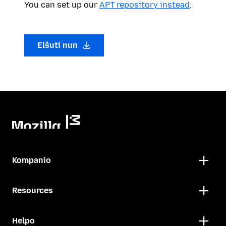
You can set up our
APT repository instead
.
Elŝuti nun
Kompanio
Resources
Helpo