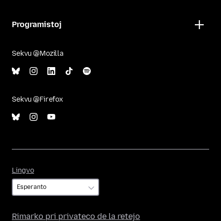
Programistoj
Sekvu @Mozilla
Sekvu @Firefox
Lingvo
Lingvo
Rimarko pri privateco de la retejo