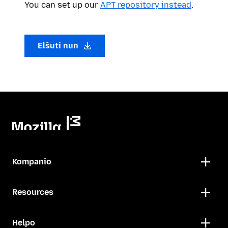
You can set up our
APT repository instead
.
Elŝuti nun
Kompanio
Resources
Helpo