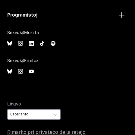
Programistoj
Sekvu @Mozilla
Sekvu @Firefox
Lingvo
Lingvo
Rimarko pri privateco de la retejo