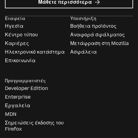
σχετικά
Μάθετε περισσότερα
με
Διαφημίσεις
Εταιρεία
Υποστήριξη
Mozilla
Ηγεσία
Βοήθεια προϊόντος
Κέντρο τύπου
Αναφορά σφάλματος
Καριέρες
Μετάφραση στη Mozilla
Ηλεκτρονικό κατάστημα
Ασφάλεια
Επικοινωνία
Προγραμματιστές
Developer Edition
Enterprise
Εργαλεία
MDN
Σημειώσεις έκδοσης του
Firefox