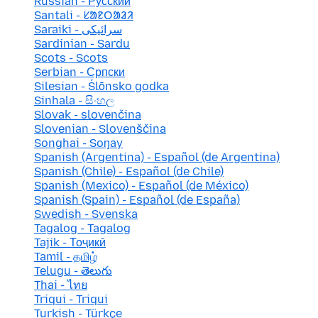
Russian - Русский
Santali - ᱥᱟᱱᱛᱟᱲᱤ
Saraiki - سرائیکی
Sardinian - Sardu
Scots - Scots
Serbian - Српски
Silesian - Ślōnsko godka
Sinhala - සිංහල
Slovak - slovenčina
Slovenian - Slovenščina
Songhai - Soŋay
Spanish (Argentina) - Español (de Argentina)
Spanish (Chile) - Español (de Chile)
Spanish (Mexico) - Español (de México)
Spanish (Spain) - Español (de España)
Swedish - Svenska
Tagalog - Tagalog
Tajik - Тоҷикӣ
Tamil - தமிழ்
Telugu - తెలుగు
Thai - ไทย
Triqui - Triqui
Turkish - Türkçe