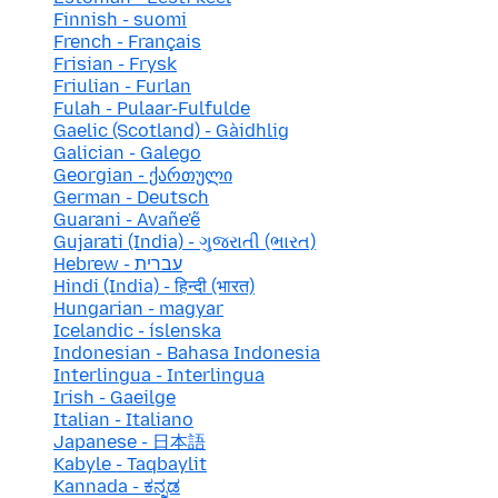
Finnish - suomi
French - Français
Frisian - Frysk
Friulian - Furlan
Fulah - Pulaar-Fulfulde
Gaelic (Scotland) - Gàidhlig
Galician - Galego
Georgian - ქართული
German - Deutsch
Guarani - Avañe'ẽ
Gujarati (India) - ગુજરાતી (ભારત)
Hebrew - עברית
Hindi (India) - हिन्दी (भारत)
Hungarian - magyar
Icelandic - íslenska
Indonesian - Bahasa Indonesia
Interlingua - Interlingua
Irish - Gaeilge
Italian - Italiano
Japanese - 日本語
Kabyle - Taqbaylit
Kannada - ಕನ್ನಡ