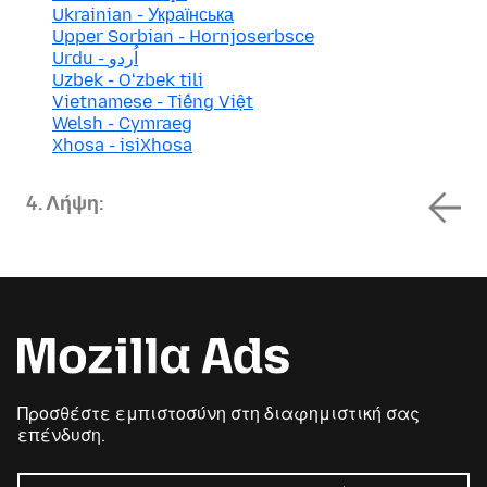
Ukrainian - Українська
Upper Sorbian - Hornjoserbsce
Urdu - اُردو
Uzbek - Oʻzbek tili
Vietnamese - Tiếng Việt
Welsh - Cymraeg
Xhosa - isiXhosa
4. Λήψη:
Προσθέστε εμπιστοσύνη στη διαφημιστική σας
επένδυση.