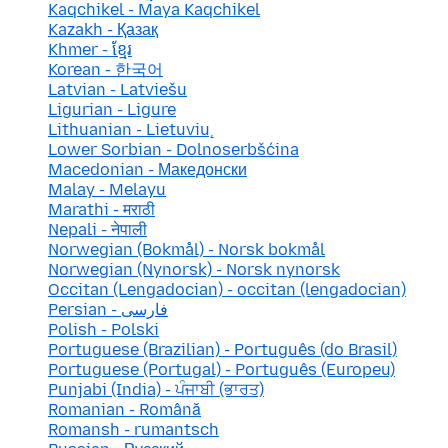
Kaqchikel - Maya Kaqchikel
Kazakh - Қазақ
Khmer - ខ្មែរ
Korean - 한국어
Latvian - Latviešu
Ligurian - Ligure
Lithuanian - Lietuvių
Lower Sorbian - Dolnoserbšćina
Macedonian - Македонски
Malay - Melayu
Marathi - मराठी
Nepali - नेपाली
Norwegian (Bokmål) - Norsk bokmål
Norwegian (Nynorsk) - Norsk nynorsk
Occitan (Lengadocian) - occitan (lengadocian)
Persian - فارسی
Polish - Polski
Portuguese (Brazilian) - Português (do Brasil)
Portuguese (Portugal) - Português (Europeu)
Punjabi (India) - ਪੰਜਾਬੀ (ਭਾਰਤ)
Romanian - Română
Romansh - rumantsch