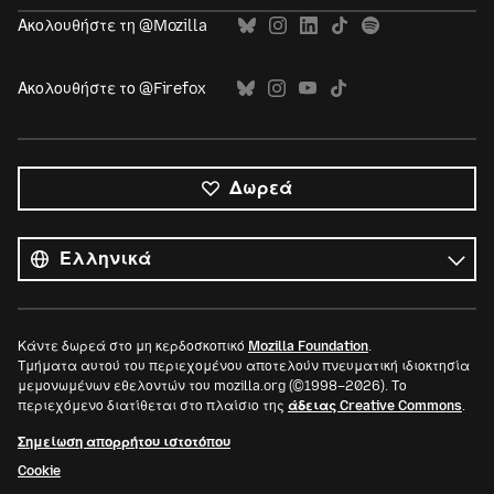
Ακολουθήστε τη @Mozilla
Ακολουθήστε το @Firefox
Δωρεά
Όλες
οι
Γλώσσα
γλώσσες
Κάντε δωρεά στο μη κερδοσκοπικό
Mozilla Foundation
.
Τμήματα αυτού του περιεχομένου αποτελούν πνευματική ιδιοκτησία
μεμονωμένων εθελοντών του mozilla.org (©1998–2026). Το
περιεχόμενο διατίθεται στο πλαίσιο της
άδειας Creative Commons
.
Σημείωση απορρήτου ιστοτόπου
Cookie