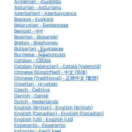
Armenian - Հայերեն
Asturian - Asturianu
Azerbaijani - Azərbaycanca
Basque - Euskara
Belarusian - Беларуская
Bengali - বাংলা
Bosnian - Bosanski
Breton - Brezhoneg
Bulgarian - Български
Burmese - မြန်မာဘာသာ
Catalan - Català
Catalan (Valencian) - Català (Valencià)
Chinese (Simplified) - 中文 (简体)
Chinese (Traditional) - 正體中文 (繁體)
Croatian - Hrvatski
Czech - Čeština
Danish - Dansk
Dutch - Nederlands
English (British) - English (British)
English (Canadian) - English (Canadian)
English (US) - English (US)
Esperanto - Esperanto
Estonian - Eesti keel