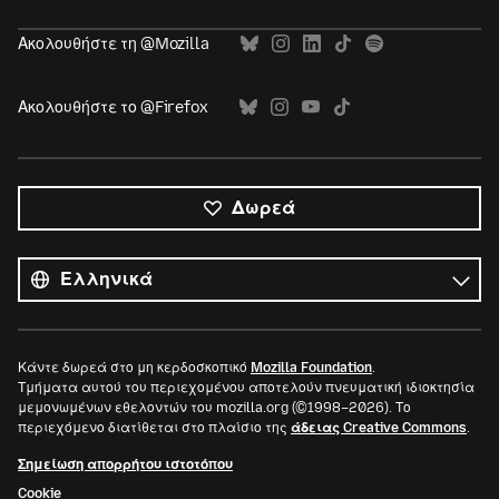
Ακολουθήστε τη @Mozilla
Ακολουθήστε το @Firefox
Δωρεά
Όλες
οι
Γλώσσα
γλώσσες
Κάντε δωρεά στο μη κερδοσκοπικό
Mozilla Foundation
.
Τμήματα αυτού του περιεχομένου αποτελούν πνευματική ιδιοκτησία
μεμονωμένων εθελοντών του mozilla.org (©1998–2026). Το
περιεχόμενο διατίθεται στο πλαίσιο της
άδειας Creative Commons
.
Σημείωση απορρήτου ιστοτόπου
Cookie