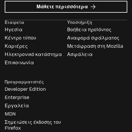
σχετικά
Μάθετε περισσότερα
με
Διαφημίσεις
Εταιρεία
Υποστήριξη
Mozilla
Ηγεσία
Βοήθεια προϊόντος
Κέντρο τύπου
Αναφορά σφάλματος
Καριέρες
Μετάφραση στη Mozilla
Ηλεκτρονικό κατάστημα
Ασφάλεια
Επικοινωνία
Προγραμματιστές
Developer Edition
Enterprise
Εργαλεία
MDN
Σημειώσεις έκδοσης του
Firefox